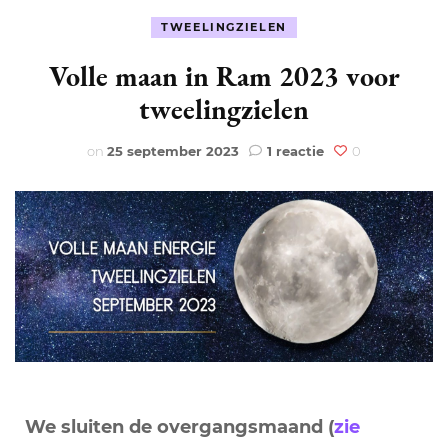
TWEELINGZIELEN
Volle maan in Ram 2023 voor
tweelingzielen
op
on
25 september 2023
1 reactie
0
Volle
maan
in
Ram
2023
voor
tweelingzielen
We sluiten de overgangsmaand (
zie