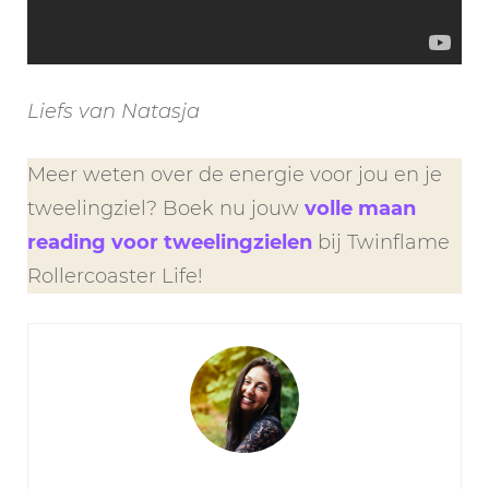
Liefs van Natasja
Meer weten over de energie voor jou en je
tweelingziel? Boek nu jouw
volle maan
reading voor tweelingzielen
bij Twinflame
Rollercoaster Life!