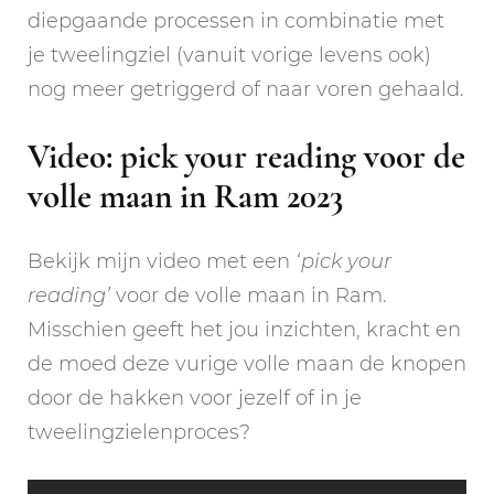
diepgaande processen in combinatie met
je tweelingziel (vanuit vorige levens ook)
nog meer getriggerd of naar voren gehaald.
Video: pick your reading voor de
volle maan in Ram 2023
Bekijk mijn video met een
‘pick your
reading’
voor de volle maan in Ram.
Misschien geeft het jou inzichten, kracht en
de moed deze vurige volle maan de knopen
door de hakken voor jezelf of in je
tweelingzielenproces?