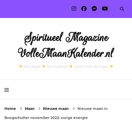
Spiritueel Magazine
VolleMaanKalender.nl
Astrologie
Spiritualiteit
Leven met de maan
Home
Maan
Nieuwe maan
Nieuwe maan in
Boogschutter november 2022: vurige energie