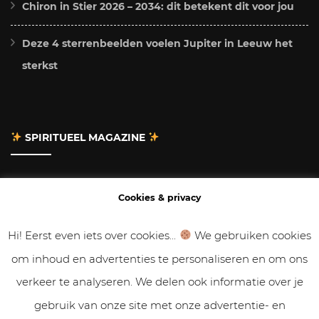
Chiron in Stier 2026 – 2034: dit betekent dit voor jou
Deze 4 sterrenbeelden voelen Jupiter in Leeuw het
sterkst
SPIRITUEEL MAGAZINE
Adverteren
Cookies & privacy
Contact
Hi! Eerst even iets over cookies...
We gebruiken cookies
om inhoud en advertenties te personaliseren en om ons
Gastbloggen
verkeer te analyseren. We delen ook informatie over je
Samenwerken
gebruik van onze site met onze advertentie- en