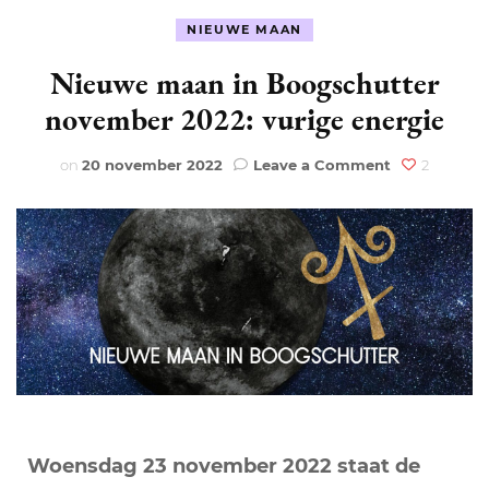
NIEUWE MAAN
Nieuwe maan in Boogschutter
november 2022: vurige energie
on
on
20 november 2022
Leave a Comment
2
Nieuwe
maan
in
Boogschutte
november
2022:
vurige
energie
Woensdag 23 november 2022 staat de