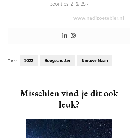
zoontjes ’21 & ’25 •
www.nadizoetebier.nl
2022
Boogschutter
Nieuwe Maan
Tags:
Post
Navigation
Misschien vind je dit ook
leuk?