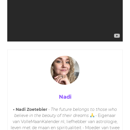
Nadi
• Nadi Zoetebier
•
The future belongs to those who
believe in the beauty of their dreams
• Eigenaar
van VolleMaanKalender.nl, liefhebber van astrologie,
leven met de maan en spiritualiteit • Moeder van twee