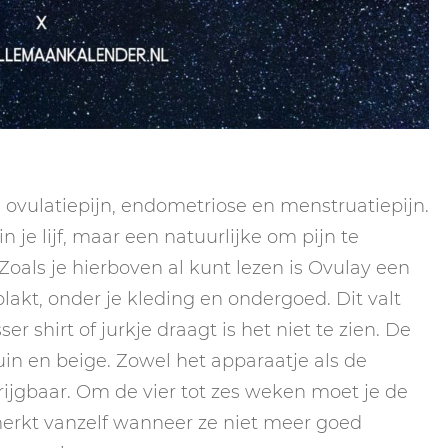
bij ovulatiepijn, endometriose en menstruatiepijn.
 je lijf, maar een natuurlijke om pijn te
Zoals je hierboven al kunt lezen is Ovulay een
plakt, onder je kleding en ondergoed. Dit valt
er shirt of jurkje draagt is het niet te zien. De
in en beige. Zowel het apparaatje als de
krijgbaar. Om de vier tot zes weken moet je de
merkt vanzelf wanneer ze niet meer goed