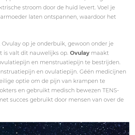
ktrische stroom door de huid levert. Voel je
armoeder laten ontspannen, waardoor het
t Ovulay op je onderbuik, gewoon onder je
 is valt dit nauwelijks op.
Ovulay
maakt
vulatiepijn en menstruatiepijn te bestrijden.
menstruatiepijn en ovulatiepijn. Géén medicijnen
ilige optie om de pijn van krampen te
 dokters en gebruikt medisch bewezen TENS-
met succes gebruikt door mensen van over de