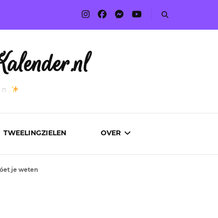
alender.nl
an
TWEELINGZIELEN
OVER
móet je weten
ADVERTEREN
AUTEURS