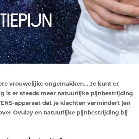
NEPTUNUS
ORAKEL
NEGENDE HUIS
PLUTO
RITUELEN
TIENDE HUIS
NIEUWE MAAN
CHIRON
SPIRIT ANIMALS
RITUELEN
ELFDE HUIS
MAAN
TAROT
VOLLE MAAN RITUE
TWAALFDE HUIS
TAROT TECHNIEKE
MERCURIUS
RETROGRADE RITU
dere vrouwelijke ongemakken… Je kunt er
 is er steeds meer natuurlijke pijnbestrijding
TENS-apparaat dat je klachten vermindert (en
ver Ovulay en natuurlijke pijnbestrijding bij