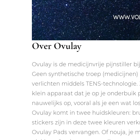
Over Ovulay
Ovulay is de medicijnvrije pijnstiller 
Geen synthetische troep (medicijnen) in
verlichten middels TENS-technologie. 
klein apparaat dat je op je onderbuik 
nauwelijks op, vooral als je een wat loss
Ovulay komt in twee huidskleuren: bru
stickers zijn in deze twee kleuren ver
Ovulay Pads vervangen. Of nouja, je 