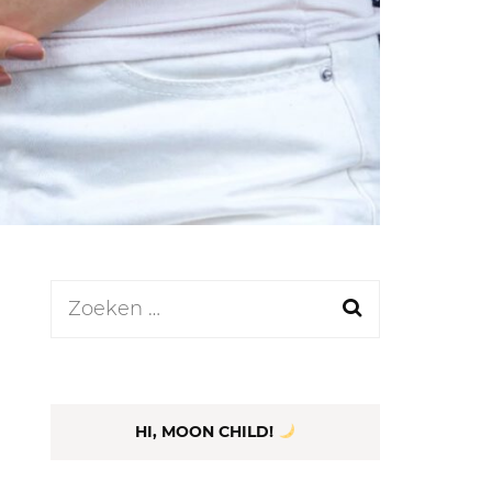
LEN
N
EEL
Zoeken
naar:
HI, MOON CHILD!