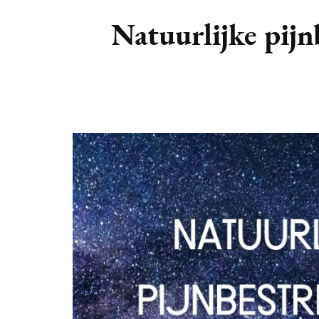
DIERENRIEM
VOLLE 
Natuurlijke pijn
PLANETEN &
NIEUWE
HEMELLICHAMEN
MAANF
ASTROLOGIE KALENDER
MAANT