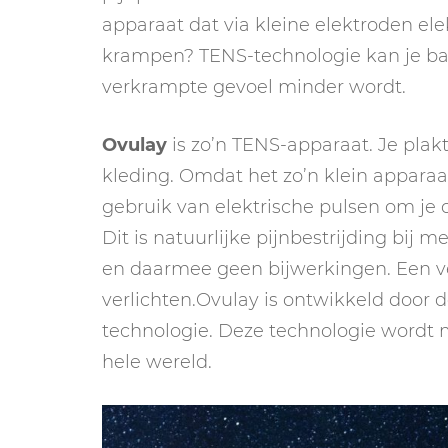
apparaat dat via kleine elektroden ele
krampen? TENS-technologie kan je ba
verkrampte gevoel minder wordt.
Ovulay
is zo’n TENS-apparaat. Je plak
kleding. Omdat het zo’n klein apparaat
gebruik van elektrische pulsen om je o
Dit is natuurlijke pijnbestrijding bij 
en daarmee geen bijwerkingen. Een ve
verlichten.Ovulay is ontwikkeld door
technologie. Deze technologie wordt 
hele wereld.