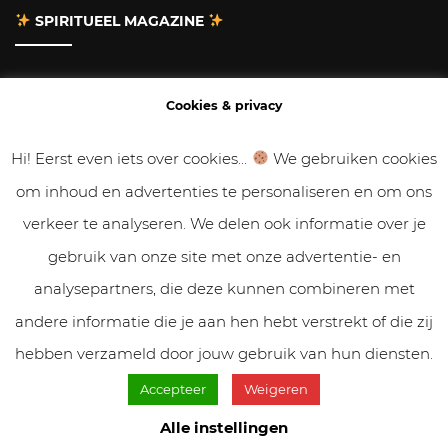
SPIRITUEEL MAGAZINE
Adverteren
Cookies & privacy
Contact
Hi! Eerst even iets over cookies...
We gebruiken cookies
om inhoud en advertenties te personaliseren en om ons
Gastbloggen
verkeer te analyseren. We delen ook informatie over je
Samenwerken
gebruik van onze site met onze advertentie- en
analysepartners, die deze kunnen combineren met
Cookies & Privacy
andere informatie die je aan hen hebt verstrekt of die zij
hebben verzameld door jouw gebruik van hun diensten.
Accepteer
Weigeren
© VolleMaanKalender.nl 2019 - 2025 // NadiZoetebier.nl //
Cookiebeleid & privacy
Alle instellingen