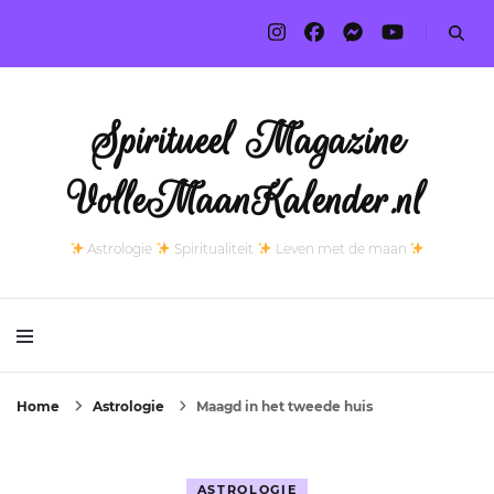
Spiritueel Magazine
VolleMaanKalender.nl
Astrologie
Spiritualiteit
Leven met de maan
Home
Astrologie
Maagd in het tweede huis
ASTROLOGIE