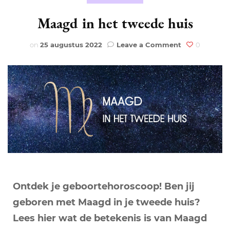
Maagd in het tweede huis
on
on
25 augustus 2022
Leave a Comment
0
Maagd
in
het
tweede
huis
Ontdek je geboortehoroscoop! Ben jij
geboren met Maagd in je tweede huis?
Lees hier wat de betekenis is van Maagd