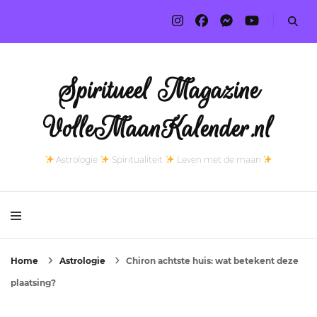
Spiritueel Magazine
VolleMaanKalender.nl
Astrologie
Spiritualiteit
Leven met de maan
Home
Astrologie
Chiron achtste huis: wat betekent deze
plaatsing?