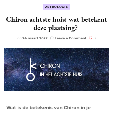
ASTROLOGIE
Chiron achtste huis: wat betekent
deze plaatsing?
on
on
24 maart 2022
Leave a Comment
0
Chiron
achtste
huis:
wat
betekent
deze
plaatsing?
Wat is de betekenis van Chiron in je