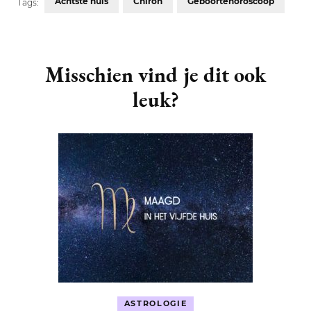
Achtste huis
Chiron
Geboortehoroscoop
Tags:
Post
Navigation
Misschien vind je dit ook
leuk?
ASTROLOGIE