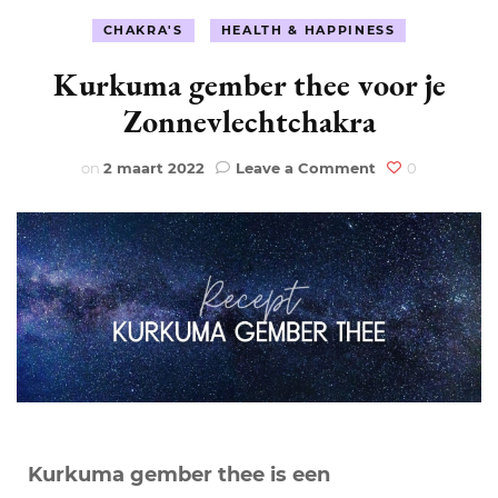
CHAKRA'S
HEALTH & HAPPINESS
Kurkuma gember thee voor je
Zonnevlechtchakra
on
on
2 maart 2022
Leave a Comment
0
Kurkuma
gember
thee
voor
je
Zonnevlechtch
Kurkuma gember thee is een