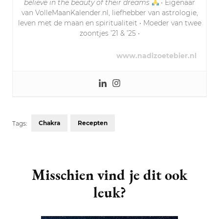
believe in the beauty of their dreams
• Eigenaar
van VolleMaanKalender.nl, liefhebber van astrologie,
leven met de maan en spiritualiteit • Moeder van twee
zoontjes ’21 & ’25 •
www.nadizoetebier.nl
Chakra
Recepten
Tags:
Post
Navigation
Misschien vind je dit ook
leuk?