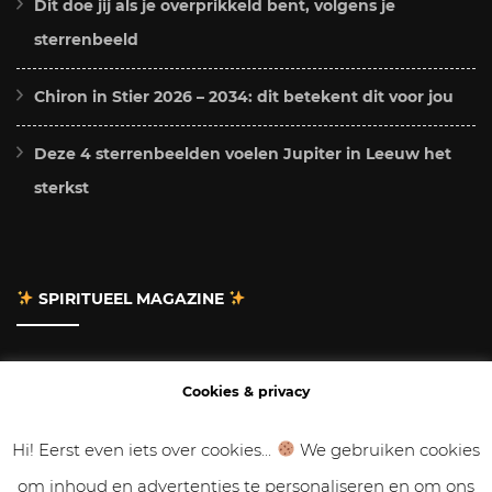
Dit doe jij als je overprikkeld bent, volgens je
sterrenbeeld
Chiron in Stier 2026 – 2034: dit betekent dit voor jou
Deze 4 sterrenbeelden voelen Jupiter in Leeuw het
sterkst
SPIRITUEEL MAGAZINE
Adverteren
Cookies & privacy
Contact
Hi! Eerst even iets over cookies...
We gebruiken cookies
om inhoud en advertenties te personaliseren en om ons
Gastbloggen