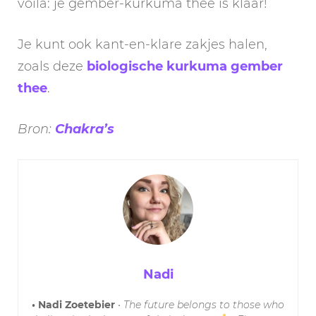
voilà: je gember-kurkuma thee is klaar!
Je kunt ook kant-en-klare zakjes halen,
zoals deze
biologische kurkuma gember
thee
.
Bron:
Chakra’s
Nadi
• Nadi Zoetebier
•
The future belongs to those who