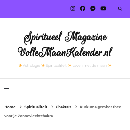
Spiritueel Magazine
VolleMaanKalender.nl
Astrologie
Spiritualiteit
Leven met de maan
Home
Spiritualiteit
Chakra's
Kurkuma gember thee
voor je Zonnevlechtchakra