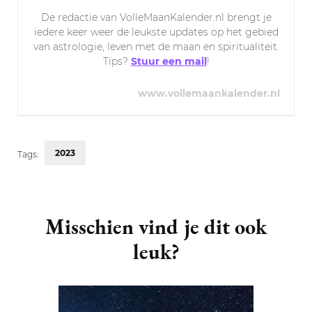
De redactie van VolleMaanKalender.nl brengt je
iedere keer weer de leukste updates op het gebied
van astrologie, leven met de maan en spiritualiteit.
Tips?
Stuur een mail
!
www.vollemaankalender.nl
2023
Tags:
Post
Navigation
Misschien vind je dit ook
leuk?