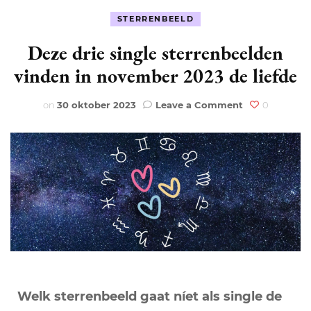
STERRENBEELD
Deze drie single sterrenbeelden
vinden in november 2023 de liefde
on
on
30 oktober 2023
Leave a Comment
0
Deze
drie
single
sterrenbeelde
vinden
in
november
2023
de
liefde
Welk sterrenbeeld gaat níet als single de