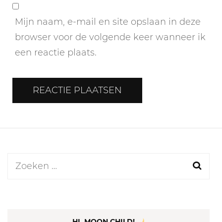
Mijn naam, e-mail en site opslaan in deze
browser voor de volgende keer wanneer ik
een reactie plaats.
Zoeken
naar:
HI, MOON CHILD!