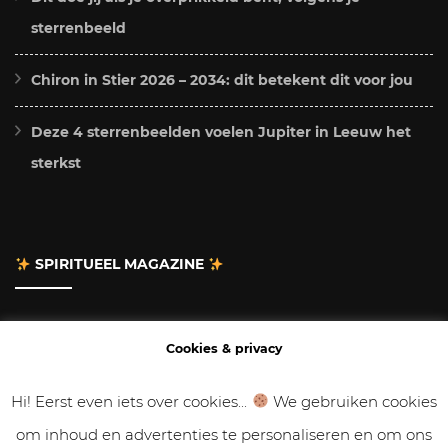
sterrenbeeld
Chiron in Stier 2026 – 2034: dit betekent dit voor jou
Deze 4 sterrenbeelden voelen Jupiter in Leeuw het
sterkst
SPIRITUEEL MAGAZINE
Adverteren
Cookies & privacy
Contact
Hi! Eerst even iets over cookies...
We gebruiken cookies
om inhoud en advertenties te personaliseren en om ons
Gastbloggen