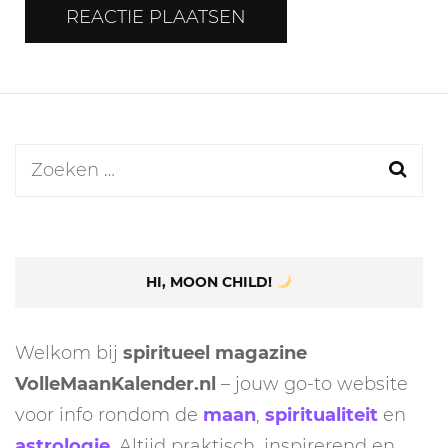
Zoeken
naar:
HI, MOON CHILD!
Welkom bij
spiritueel magazine
VolleMaanKalender.nl
– jouw go-to website
voor info rondom de
maan
,
spiritualiteit
en
astrologie
. Altijd praktisch, inspirerend en