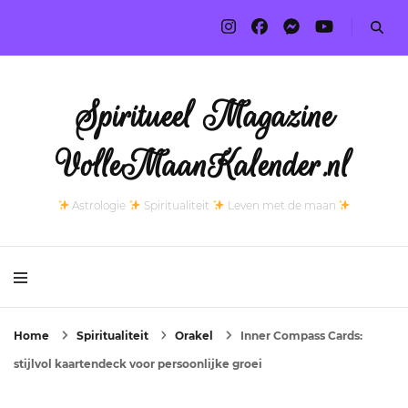
Spiritueel Magazine
VolleMaanKalender.nl
Astrologie
Spiritualiteit
Leven met de maan
Home
Spiritualiteit
Orakel
Inner Compass Cards:
stijlvol kaartendeck voor persoonlijke groei