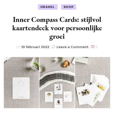
ORAKEL
SHOP
Inner Compass Cards: stijlvol
kaartendeck voor persoonlijke
groei
on
on
10 februari 2022
Leave a Comment
0
Inner
Compass
Cards:
stijlvol
kaartendeck
voor
persoonlijke
groei