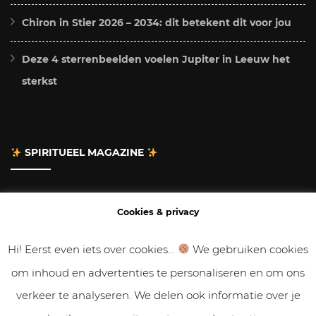
Chiron in Stier 2026 – 2034: dit betekent dit voor jou
Deze 4 sterrenbeelden voelen Jupiter in Leeuw het
sterkst
SPIRITUEEL MAGAZINE
Adverteren
Cookies & privacy
Contact
Hi! Eerst even iets over cookies...
We gebruiken cookies
om inhoud en advertenties te personaliseren en om ons
Gastbloggen
verkeer te analyseren. We delen ook informatie over je
Samenwerken