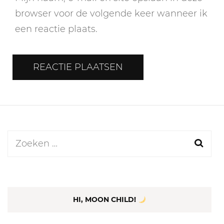
browser voor de volgende keer wanneer ik
een reactie plaats.
Zoeken
naar:
HI, MOON CHILD!