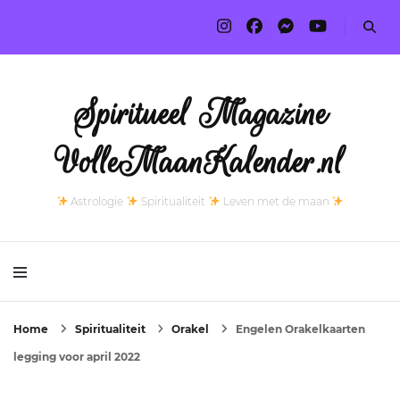
Spiritueel Magazine
VolleMaanKalender.nl
Astrologie
Spiritualiteit
Leven met de maan
Home
Spiritualiteit
Orakel
Engelen Orakelkaarten
legging voor april 2022