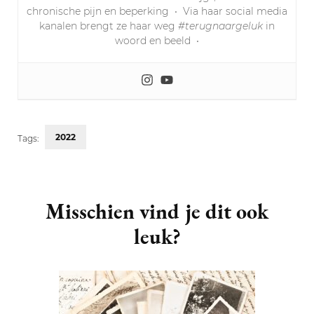
chronische pijn en beperking
•
Via haar social media
kanalen brengt ze haar weg
#terugnaargeluk
in
woord en beeld
•
2022
Tags:
Post
Navigation
Misschien vind je dit ook
leuk?