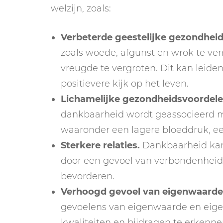
welzijn, zoals:
Verbeterde geestelijke gezondhei
zoals woede, afgunst en wrok te ve
vreugde te vergroten. Dit kan leide
positievere kijk op het leven.
Lichamelijke gezondheidsvoordel
dankbaarheid wordt geassocieerd m
waaronder een lagere bloeddruk, e
Sterkere relaties.
Dankbaarheid kan 
door een gevoel van verbondenheid
bevorderen.
Verhoogd gevoel van eigenwaarde
gevoelens van eigenwaarde en eigen
kwaliteiten en bijdragen te erkenn