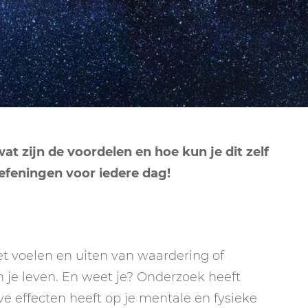
NEPTUNUS
ORAKEL
NEGENDE HUIS
PLUTO
RITUELEN
TIENDE HUIS
NIEUWE MAAN
CHIRON
SPIRIT ANIMALS
RITUELEN
ELFDE HUIS
MAAN
TAROT
VOLLE MAAN RITUE
TWAALFDE HUIS
TAROT TECHNIEKE
t zijn de voordelen en hoe kun je dit zelf
MERCURIUS
 oefeningen voor iedere dag!
RETROGRADE RITU
t voelen en uiten van waardering of
 je leven. En weet je? Onderzoek heeft
 effecten heeft op je mentale en fysieke