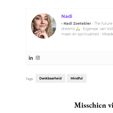
Nadi
• Nadi Zoetebier
•
The future
dreams
• Eigenaar van Vol
maan en spiritualiteit • Moede
Dankbaarheid
Mindful
Tags:
Post
Navigation
Misschien vi