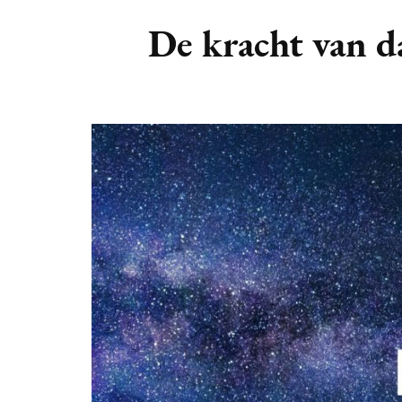
DIERENRIEM
VOLLE 
De kracht van d
PLANETEN &
NIEUWE
HEMELLICHAMEN
MAANF
ASTROLOGIE KALENDER
MAANT