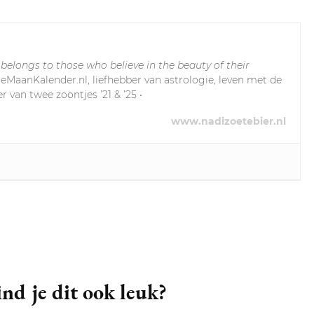
 belongs to those who believe in the beauty of their
leMaanKalender.nl, liefhebber van astrologie, leven met de
r van twee zoontjes ’21 & ’25 •
www.nadizoetebier.nl
nd je dit ook leuk?