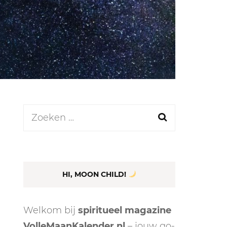
LEN
N
Zoeken
naar:
EEL
HI, MOON CHILD!
Welkom bij
spiritueel magazine
VolleMaanKalender.nl
– jouw go-