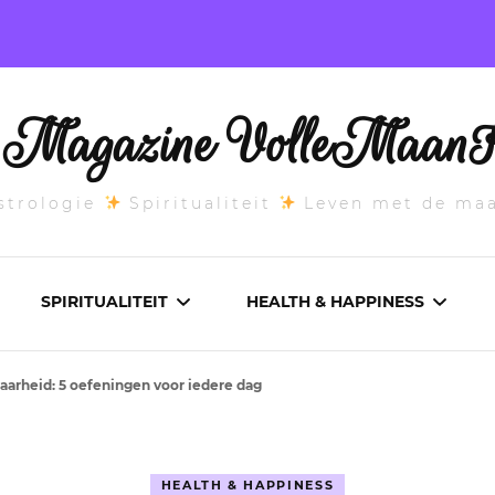
l Magazine VolleMaanK
trologie
Spiritualiteit
Leven met de ma
SPIRITUALITEIT
HEALTH & HAPPINESS
aarheid: 5 oefeningen voor iedere dag
E MAANSTAND
CHAKRA’S
ADEMWERK
ANDEN 2026
DROMEN
AROMATHERAPIE
HEALTH & HAPPINESS
ASCENDANT