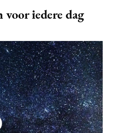
GASTBLOGGERS
 voor iedere dag
GEZOCHT!
REVIEWS
INTERVIEWS
NIEUWS
(BULLET) JOURNALLING
SAMENWERKEN
DUURZAAMHEID
CONTACT
WILDPLUKKEN