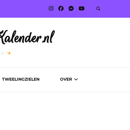
alender.nl
an
TWEELINGZIELEN
OVER
ADVERTEREN
AUTEURS