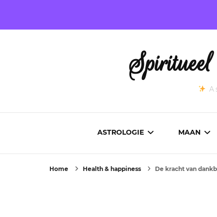
Spirituee
As
ASTROLOGIE
MAAN
Home
Health & happiness
De kracht van dankb
ASTROCARTOGRAFIE
ACTUEL
GEBOORTEHOROSCOOP
MAANST