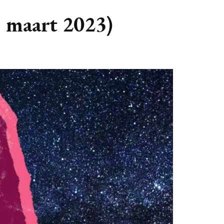
GASTBLOGGERS
– maart 2023)
GEZOCHT!
REVIEWS
INTERVIEWS
NIEUWS
(BULLET) JOURNALLING
SAMENWERKEN
DUURZAAMHEID
CONTACT
WILDPLUKKEN