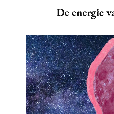
DIERENRIEM
VOLLE 
De energie v
PLANETEN &
NIEUWE
HEMELLICHAMEN
MAANF
ASTROLOGIE KALENDER
MAANT