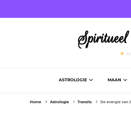
Spirituee
As
ASTROLOGIE
MAAN
Home
Astrologie
Transits
De energie van J
ASTROCARTOGRAFIE
ACTUEL
GEBOORTEHOROSCOOP
MAANST