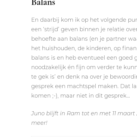
Balans
En daarbij kom ik op het volgende punt
een ‘strijd’ geven binnen je relatie ov
behoefte aan balans (en je partner waars
het huishouden, de kinderen, op financ
balans is en heb eventueel een goed g
noodzakelijk én fijn om verder te kun
te gek is’ en denk na over je bewoordin
gesprek een machtspel maken. Dat laa
komen ;-), maar niet in dit gesprek…
Juno blijft in Ram tot en met 11 maart
meer!