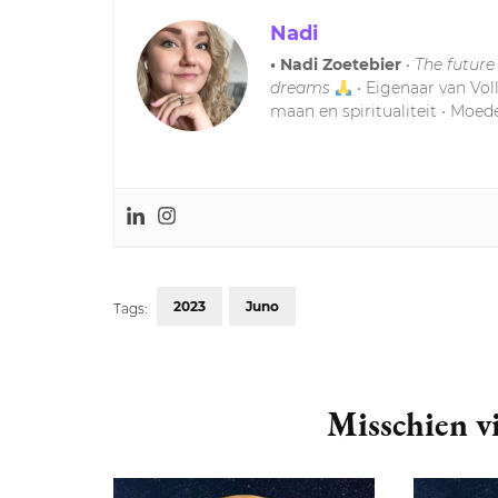
Nadi
• Nadi Zoetebier
•
The future
dreams
• Eigenaar van Vol
maan en spiritualiteit • Moede
2023
Juno
Tags:
Post
Navigation
Misschien vi