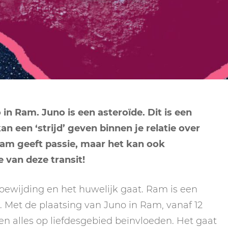
NEPTUNUS
ORAKEL
NEGENDE HUIS
PLUTO
RITUELEN
TIENDE HUIS
NIEUWE MAAN
CHIRON
SPIRIT ANIMALS
RITUELEN
ELFDE HUIS
MAAN
TAROT
VOLLE MAAN RITUE
TWAALFDE HUIS
TAROT TECHNIEKE
in Ram. Juno is een asteroïde. Dit is een
MERCURIUS
n een ‘strijd’ geven binnen je relatie over
RETROGRADE RITU
Ram geeft passie, maar het kan ook
 van deze transit!
 toewijding en het huwelijk gaat. Ram is een
. Met de plaatsing van Juno in Ram, vanaf 12
en alles op liefdesgebied beïnvloeden. Het gaat