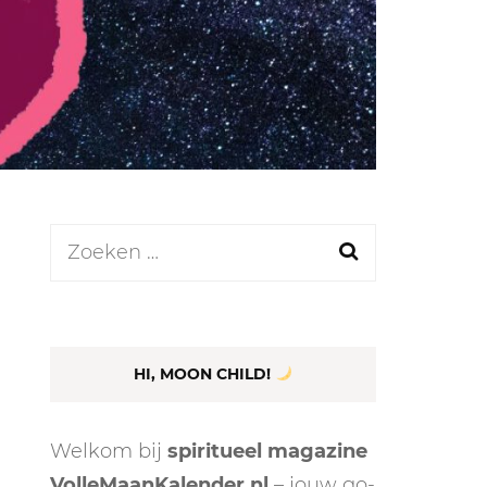
LEN
N
Zoeken
naar:
EEL
HI, MOON CHILD!
Welkom bij
spiritueel magazine
VolleMaanKalender.nl
– jouw go-