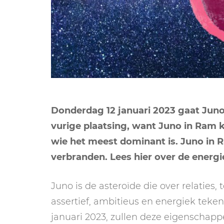
Donderdag 12 januari 2023 gaat Juno 
vurige plaatsing, want Juno in Ram ka
wie het meest dominant is. Juno in 
verbranden. Lees hier over de energie
Juno is de asteroïde die over relaties,
assertief, ambitieus en energiek teken
januari 2023, zullen deze eigenschapp