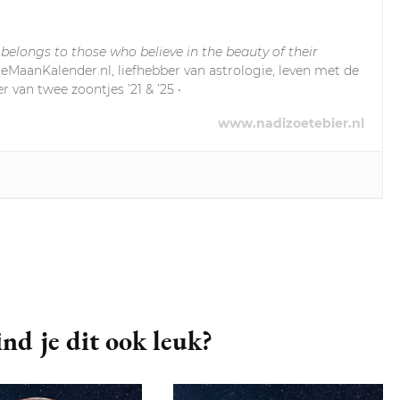
 belongs to those who believe in the beauty of their
leMaanKalender.nl, liefhebber van astrologie, leven met de
r van twee zoontjes ’21 & ’25 •
www.nadizoetebier.nl
nd je dit ook leuk?