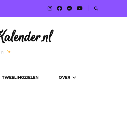
alender.nl
an
TWEELINGZIELEN
OVER
ADVERTEREN
AUTEURS