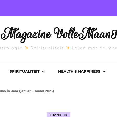
l Magazine VolleMaanK
trologie
Spiritualiteit
Leven met de ma
SPIRITUALITEIT
HEALTH & HAPPINESS
uno in Ram (januari – maart 2023)
E MAANSTAND
CHAKRA’S
ADEMWERK
ANDEN 2026
DROMEN
AROMATHERAPIE
TRANSITS
ASCENDANT