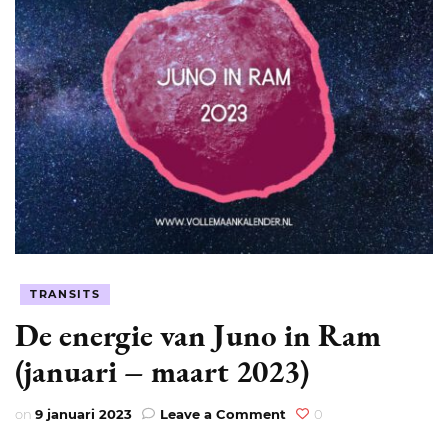
TRANSITS
De energie van Juno in Ram
(januari – maart 2023)
on
on
9 januari 2023
Leave a Comment
0
De