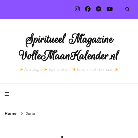
Spiritueel Magazine
VolleMaanKalender.nl
Astrologie
Spiritualiteit
Leven met de maan
Home
Juno