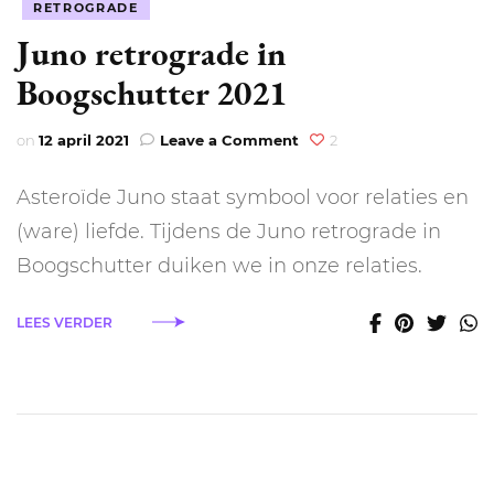
RETROGRADE
Juno retrograde in
Boogschutter 2021
on
on
12 april 2021
Leave a Comment
2
Juno
retrograde
Asteroïde Juno staat symbool voor relaties en
in
Boogschutter
(ware) liefde. Tijdens de Juno retrograde in
2021
Boogschutter duiken we in onze relaties.
LEES VERDER