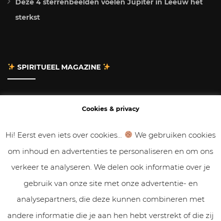
Deze 4 sterrenbeelden voelen Jupiter in Leeuw het
sterkst
SPIRITUEEL MAGAZINE
Adverteren
Cookies & privacy
Contact
Hi! Eerst even iets over cookies...
We gebruiken cookies
om inhoud en advertenties te personaliseren en om ons
Gastbloggen
verkeer te analyseren. We delen ook informatie over je
Samenwerken
gebruik van onze site met onze advertentie- en
analysepartners, die deze kunnen combineren met
Cookies & Privacy
andere informatie die je aan hen hebt verstrekt of die zij