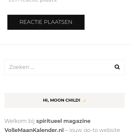
Zoeken
naar:
HI, MOON CHILD!
Welkom bij
spiritueel magazine
VolleMaanKalender.nl
– jouw go-to website