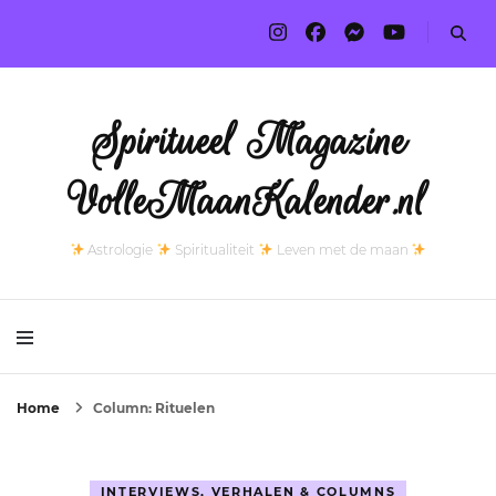
Spiritueel Magazine
VolleMaanKalender.nl
Astrologie
Spiritualiteit
Leven met de maan
Home
Column: Rituelen
INTERVIEWS, VERHALEN & COLUMNS