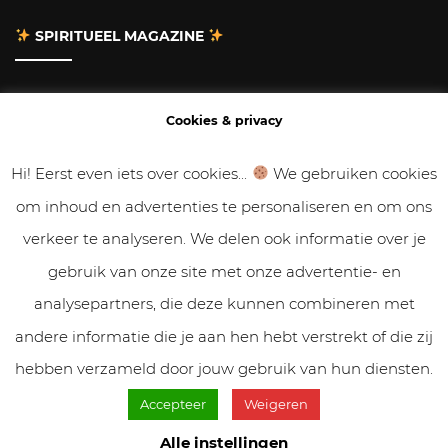
SPIRITUEEL MAGAZINE
Adverteren
Cookies & privacy
Contact
Hi! Eerst even iets over cookies...
We gebruiken cookies
om inhoud en advertenties te personaliseren en om ons
Gastbloggen
verkeer te analyseren. We delen ook informatie over je
Samenwerken
gebruik van onze site met onze advertentie- en
analysepartners, die deze kunnen combineren met
Cookies & Privacy
andere informatie die je aan hen hebt verstrekt of die zij
hebben verzameld door jouw gebruik van hun diensten.
Accepteer
Weigeren
© VolleMaanKalender.nl 2019 - 2025 // NadiZoetebier.nl //
Cookiebeleid & privacy
Alle instellingen