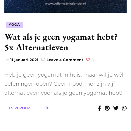
YOGA
Wat als je geen yogamat hebt?
5x Alternatieven
on
on
11 januari 2021
Leave a Comment
0
Wat
als
Heb je geen yogamat in huis, maar wil je wél
je
geen
oefeningen doen? Geen nood, hier zijn vijf
yogamat
alternatieven voor als je geen yogamat hebt!
hebt?
5x
Alternatieven
LEES VERDER