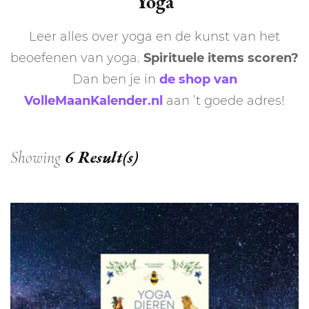
Yoga
Leer alles over yoga en de kunst van het
beoefenen van yoga.
Spirituele items scoren?
Dan ben je in
de shop van
VolleMaanKalender.nl
aan ’t goede adres!
6 Result(s)
Showing