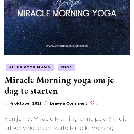
ALLES VOOR MAMA
YOGA
Miracle Morning yoga om je
dag te starten
on
on
4 oktober 2021
Leave a Comment
0
Miracle
Morning
Ken je het Miracle Morning-principe al? In dit
yoga
om
artikel vind je een korte Miracle Morning
je