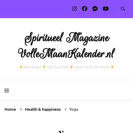
Spiritueel Magazine
VolleMaanKalender.nl
Astrologie
Spiritualiteit
Leven met de maan
Home
Health & happiness
Yoga