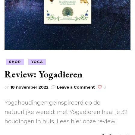
SHOP
YOGA
Review: Yogadieren
on
on
18 november 2022
Leave a Comment
0
Review:
Yogadieren
Yogahoudingen geïnspireerd op de
natuurlijke wereld: met Yogadieren haal je 32
houdingen in huis. Lees hier onze review!