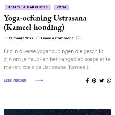
HEALTH & HAPPINESS
YOGA
Yoga-oefening Ustrasana
(Kameel houding)
on
on
12 maart 2022
Leave a Comment
0
Yoga-
oefening
Er zijn diverse yogahoudingen die geschikt
Ustrasana
(Kameel
zijn om je heup- en bekkengebied soepeler te
houding)
maken, zoals de Ustrasana (Kameel).
LEES VERDER