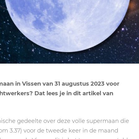
NEPTUNUS
ORAKEL
NEGENDE HUIS
PLUTO
RITUELEN
TIENDE HUIS
NIEUWE MAAN
CHIRON
SPIRIT ANIMALS
RITUELEN
ELFDE HUIS
MAAN
TAROT
VOLLE MAAN RITUE
TWAALFDE HUIS
TAROT TECHNIEKE
MERCURIUS
RETROGRADE RITU
aan in Vissen van 31 augustus 2023 voor
htwerkers? Dat lees je in dit artikel van
nische gedeelte over deze volle supermaan die
om 3.37) voor de tweede keer in de maand