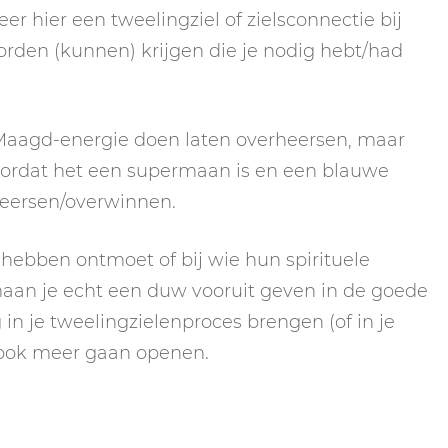
eer hier een tweelingziel of zielsconnectie bij
oorden (kunnen) krijgen die je nodig hebt/had
Maagd-energie doen laten overheersen, maar
, doordat het een supermaan is en een blauwe
heersen/overwinnen.
 hebben ontmoet of bij wie hun spirituele
maan je echt een duw vooruit geven in de goede
g in je tweelingzielenproces brengen (of in je
l ook meer gaan openen.