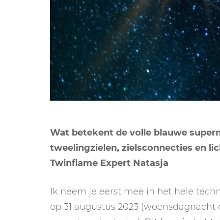
Wat betekent de volle blauwe superm
tweelingzielen, zielsconnecties en lic
Twinflame Expert Natasja
Ik neem je eerst mee in het hele tech
op 31 augustus 2023 (woensdagnacht 