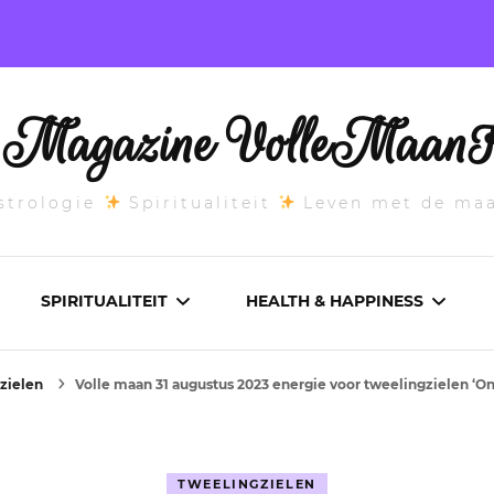
l Magazine VolleMaanK
trologie
Spiritualiteit
Leven met de ma
SPIRITUALITEIT
HEALTH & HAPPINESS
zielen
Volle maan 31 augustus 2023 energie voor tweelingzielen ‘On
E MAANSTAND
CHAKRA’S
ADEMWERK
ANDEN 2026
DROMEN
AROMATHERAPIE
TWEELINGZIELEN
ASCENDANT