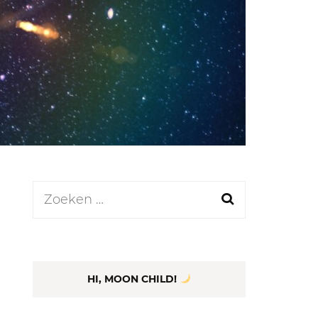
LEN
N
EEL
Zoeken
naar:
HI, MOON CHILD!