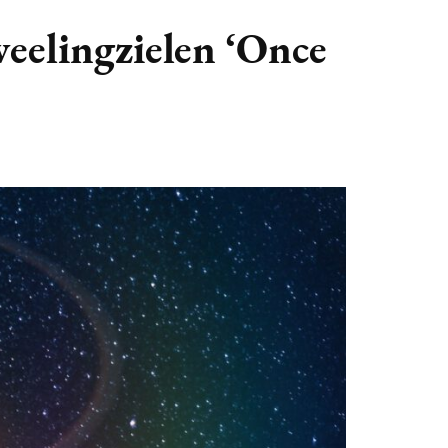
GASTBLOGGERS
weelingzielen ‘Once
GEZOCHT!
REVIEWS
INTERVIEWS
NIEUWS
(BULLET) JOURNALLING
SAMENWERKEN
DUURZAAMHEID
CONTACT
WILDPLUKKEN