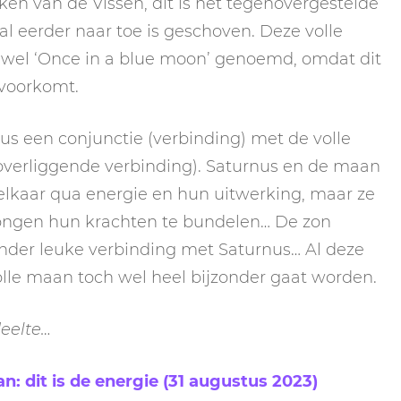
eken van de Vissen, dit is het tegenovergestelde
l eerder naar toe is geschoven. Deze volle
wel ‘Once in a blue moon’ genoemd, omdat dit
 voorkomt.
s een conjunctie (verbinding) met de volle
overliggende verbinding). Saturnus en de maan
elkaar qua energie en hun uitwerking, maar ze
ngen hun krachten te bundelen… De zon
inder leuke verbinding met Saturnus… Al deze
le maan toch wel heel bijzonder gaat worden.
deelte…
 dit is de energie (31 augustus 2023)