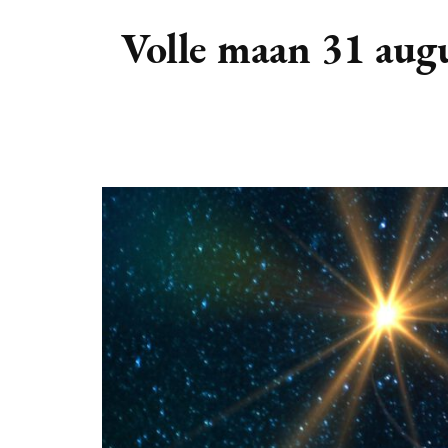
DIERENRIEM
VOLLE 
Volle maan 31 augu
PLANETEN &
NIEUWE
HEMELLICHAMEN
MAANF
ASTROLOGIE KALENDER
MAANT