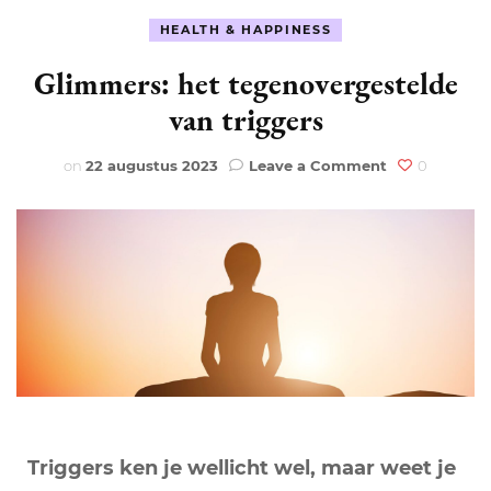
HEALTH & HAPPINESS
Glimmers: het tegenovergestelde
van triggers
on
on
22 augustus 2023
Leave a Comment
0
Glimmers:
het
tegenoverges
van
triggers
Triggers ken je wellicht wel, maar weet je