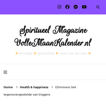
Spiritueel Magazine
VolleMaanKalender.nl
Astrologie
Spiritualiteit
Leven met de maan
Home
Health & happiness
Glimmers: het
tegenovergestelde van triggers