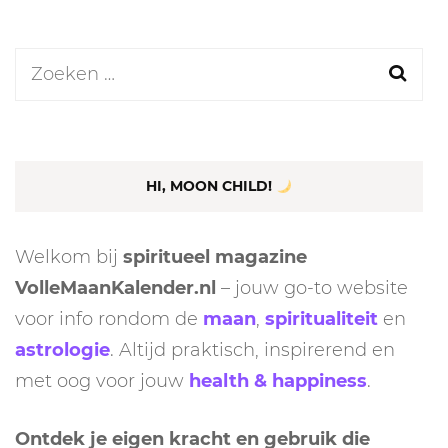
Zoeken
naar:
HI, MOON CHILD!
Welkom bij
spiritueel magazine
VolleMaanKalender.nl
– jouw go-to website
voor info rondom de
maan
,
spiritualiteit
en
astrologie
. Altijd praktisch, inspirerend en
met oog voor jouw
health & happiness
.
Ontdek je eigen kracht en gebruik die