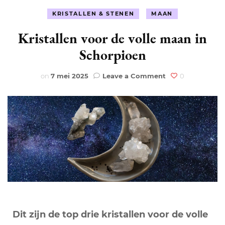
KRISTALLEN & STENEN
MAAN
Kristallen voor de volle maan in
Schorpioen
on
on
7 mei 2025
Leave a Comment
0
Kristallen
voor
de
volle
maan
in
Schorpioen
Dit zijn de top drie kristallen voor de volle