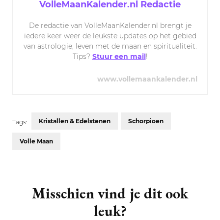
VolleMaanKalender.nl Redactie
De redactie van VolleMaanKalender.nl brengt je
iedere keer weer de leukste updates op het gebied
van astrologie, leven met de maan en spiritualiteit.
Tips?
Stuur een mail
!
www.vollemaankalender.nl
Kristallen & Edelstenen
Schorpioen
Tags:
Volle Maan
Post
Navigation
Misschien vind je dit ook
leuk?