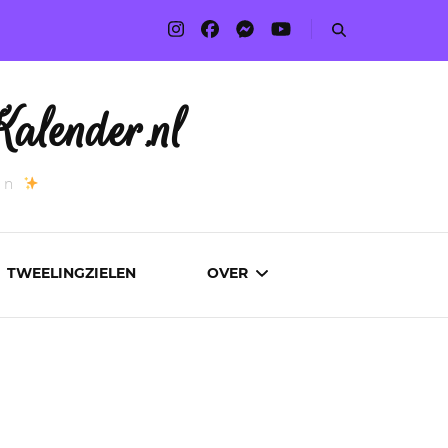
alender.nl
an
TWEELINGZIELEN
OVER
ADVERTEREN
AUTEURS