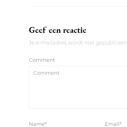
Geef een reactie
Je e-mailadres wordt niet gepubliceer
Comment
Name
*
Email
*