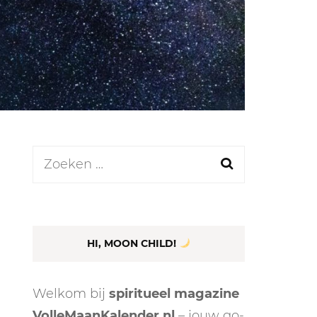
LEN
N
Zoeken
naar:
EEL
HI, MOON CHILD!
Welkom bij
spiritueel magazine
VolleMaanKalender.nl
– jouw go-