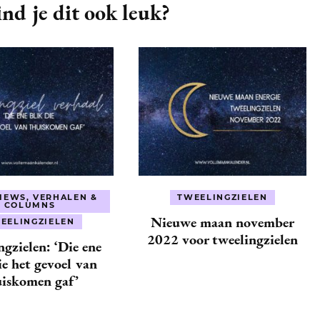
nd je dit ook leuk?
IEWS, VERHALEN &
TWEELINGZIELEN
COLUMNS
Nieuwe maan november
EELINGZIELEN
2022 voor tweelingzielen
gzielen: ‘Die ene
ie het gevoel van
uiskomen gaf’