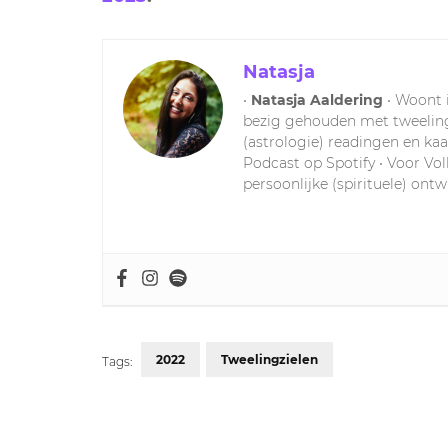
Natasja
•
Natasja Aaldering
• Woont i
bezig gehouden met tweelingz
(astrologie) readingen en kaa
Podcast op Spotify • Voor Vol
persoonlijke (spirituele) ont
2022
Tweelingzielen
Tags:
Post