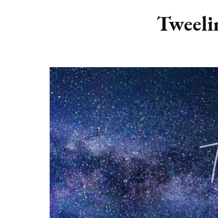
DIERENRIEM
VOLLE 
Tweelin
PLANETEN &
NIEUWE
HEMELLICHAMEN
MAANF
ASTROLOGIE KALENDER
MAANT