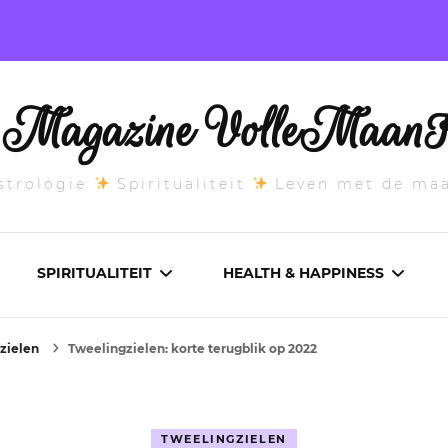
l Magazine VolleMaanK
trologie
Spiritualiteit
Leven met de ma
SPIRITUALITEIT
HEALTH & HAPPINESS
zielen
Tweelingzielen: korte terugblik op 2022
E MAANSTAND
CHAKRA’S
ADEMWERK
ANDEN 2026
DROMEN
AROMATHERAPIE
TWEELINGZIELEN
ASCENDANT