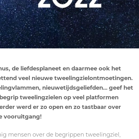
NEPTUNUS
ORAKEL
NEGENDE HUIS
PLUTO
RITUELEN
TIENDE HUIS
NIEUWE MAAN
CHIRON
SPIRIT ANIMALS
RITUELEN
ELFDE HUIS
MAAN
TAROT
VOLLE MAAN RITUE
TWAALFDE HUIS
TAROT TECHNIEKE
us, de liefdesplaneet en daarmee ook het
MERCURIUS
tzettend veel nieuwe tweelingzielontmoetingen.
RETROGRADE RITU
eelingvlammen, nieuwetijdsgeliefden… geef het
begrip tweelingzielen op veel platformen
rder werd er zo open en zo tastbaar over
e vooruitgang!
inig mensen over de begrippen tweelingziel,