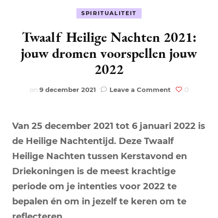
SPIRITUALITEIT
Twaalf Heilige Nachten 2021:
jouw dromen voorspellen jouw
2022
on
on
9 december 2021
Leave a Comment
0
Twaalf
Heilige
Nachten
Van 25 december 2021 tot 6 januari 2022 is
2021:
jouw
de Heilige Nachtentijd. Deze Twaalf
dromen
Heilige Nachten tussen Kerstavond en
voorspellen
jouw
Driekoningen is de meest krachtige
2022
periode om je intenties voor 2022 te
bepalen én om in jezelf te keren om te
reflecteren.