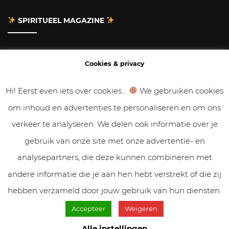
SPIRITUEEL MAGAZINE
Adverteren
Cookies & privacy
Contact
Hi! Eerst even iets over cookies...
We gebruiken cookies
om inhoud en advertenties te personaliseren en om ons
Gastbloggen
verkeer te analyseren. We delen ook informatie over je
Samenwerken
gebruik van onze site met onze advertentie- en
analysepartners, die deze kunnen combineren met
Cookies & Privacy
andere informatie die je aan hen hebt verstrekt of die zij
hebben verzameld door jouw gebruik van hun diensten.
Accepteer
Weigeren
© VolleMaanKalender.nl 2019 - 2025 // NadiZoetebier.nl //
Cookiebeleid & privacy
Alle instellingen