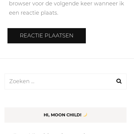
browser voor de volgende keer wanneer ik
een reactie plaats.
Zoeken
naar:
HI, MOON CHILD!