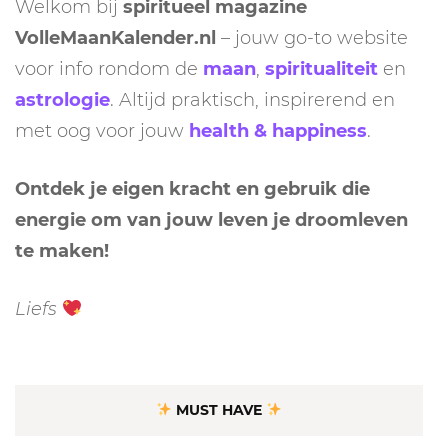
Welkom bij
spiritueel magazine
VolleMaanKalender.nl
– jouw go-to website
voor info rondom de
maan
,
spiritualiteit
en
astrologie
. Altijd praktisch, inspirerend en
met oog voor jouw
health & happiness
.
Ontdek je eigen kracht en gebruik die
energie om van jouw leven je droomleven
te maken!
Liefs
MUST HAVE