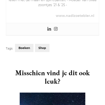
zoontjes ’21 & ’25 •
www.nadizoetebier.nl
Boeken
Shop
Tags:
Post
Navigation
Misschien vind je dit ook
leuk?