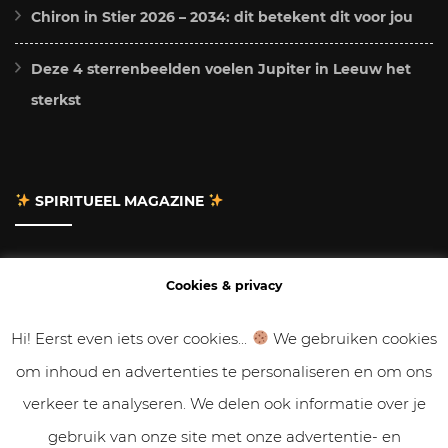
Chiron in Stier 2026 – 2034: dit betekent dit voor jou
Deze 4 sterrenbeelden voelen Jupiter in Leeuw het
sterkst
SPIRITUEEL MAGAZINE
Adverteren
Cookies & privacy
Contact
Hi! Eerst even iets over cookies...
We gebruiken cookies
om inhoud en advertenties te personaliseren en om ons
Gastbloggen
verkeer te analyseren. We delen ook informatie over je
Samenwerken
gebruik van onze site met onze advertentie- en