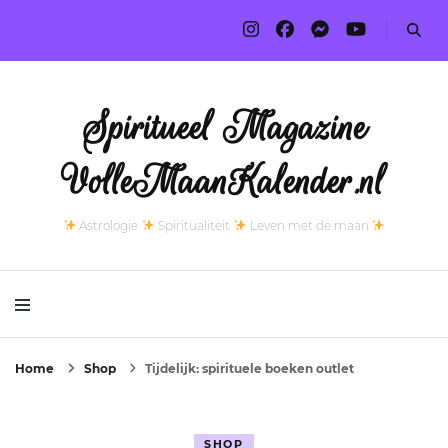
Spiritueel Magazine
VolleMaanKalender.nl
Astrologie
Spiritualiteit
Leven met de maan
Home
Shop
Tijdelijk: spirituele boeken outlet
SHOP