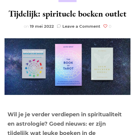
Tijdelijk: spirituele boeken outlet
on
on
19 mei 2022
Leave a Comment
0
Tijdelijk:
spirituele
boeken
outlet
Wil je je verder verdiepen in spiritualiteit
en astrologie? Goed nieuws: er zijn
tijdelijk wat leuke boeken in de