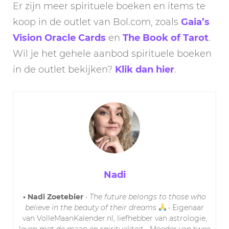
Er zijn meer spirituele boeken en items te
koop in de outlet van Bol.com, zoals
Gaia’s
Vision Oracle Cards
en
The Book of Tarot
.
Wil je het gehele aanbod spirituele boeken
in de outlet bekijken?
Klik dan hier
.
Nadi
• Nadi Zoetebier
•
The future belongs to those who
believe in the beauty of their dreams
• Eigenaar
van VolleMaanKalender.nl, liefhebber van astrologie,
leven met de maan en spiritualiteit • Moeder van twee