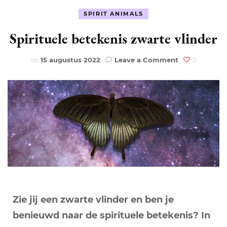
SPIRIT ANIMALS
Spirituele betekenis zwarte vlinder
on
on
15 augustus 2022
Leave a Comment
0
Spirituele
betekenis
zwarte
vlinder
Zie jij een zwarte vlinder en ben je
benieuwd naar de spirituele betekenis? In