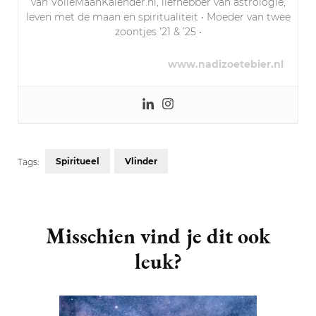
van VolleMaanKalender.nl, liefhebber van astrologie,
leven met de maan en spiritualiteit • Moeder van twee
zoontjes ’21 & ’25 •
www.nadizoetebier.nl
Spiritueel
Vlinder
Tags:
Post
Navigation
Misschien vind je dit ook
leuk?