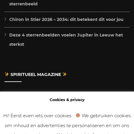
sterrenbeeld
Chiron in Stier 2026 – 2034: dit betekent dit voor jou
Deze 4 sterrenbeelden voelen Jupiter in Leeuw het
sterkst
SPIRITUEEL MAGAZINE
Adverteren
Cookies & privacy
Contact
Hi! Eerst even iets over cookies...
We gebruiken cookies
om inhoud en advertenties te personaliseren en om ons
Gastbloggen