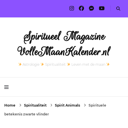
Spiritueel Magazine
VolleMaanKalender.nl
Astrologie
Spiritualiteit
Leven met de maan
Home
Spiritualiteit
Spirit Animals
Spirituele
betekenis zwarte vlinder