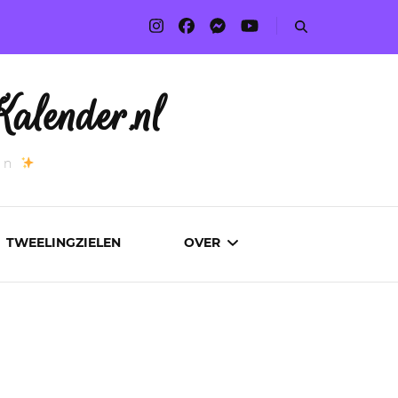
alender.nl
an
TWEELINGZIELEN
OVER
ADVERTEREN
AUTEURS