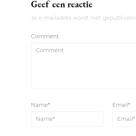
Geef een reactie
Je e-mailadres wordt niet gepubliceer
Comment
Name
*
Email
*