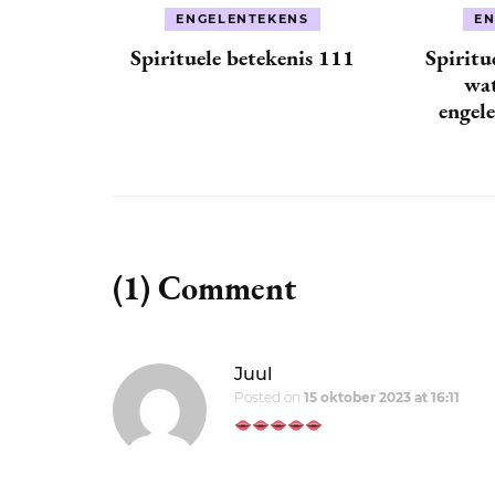
ENGELENTEKENS
EN
Spirituele betekenis 111
Spiritu
wat
engele
(1) Comment
Juul
Posted on
15 oktober 2023 at 16:11