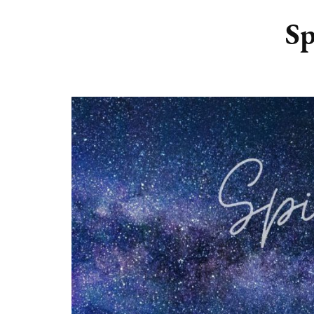
DIERENRIEM
VOLLE 
Sp
PLANETEN &
NIEUWE
HEMELLICHAMEN
MAANF
ASTROLOGIE KALENDER
MAANT