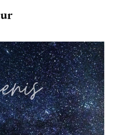
GASTBLOGGERS
uur
GEZOCHT!
REVIEWS
INTERVIEWS
NIEUWS
(BULLET) JOURNALLING
SAMENWERKEN
DUURZAAMHEID
CONTACT
WILDPLUKKEN