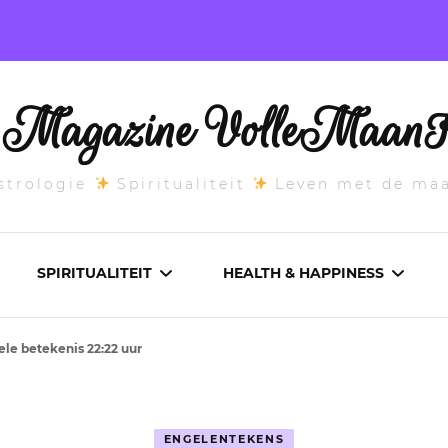
l Magazine VolleMaanK
trologie
Spiritualiteit
Leven met de ma
SPIRITUALITEIT
HEALTH & HAPPINESS
ele betekenis 22:22 uur
E MAANSTAND
CHAKRA’S
ADEMWERK
ANDEN 2026
DROMEN
AROMATHERAPIE
ENGELENTEKENS
ASCENDANT