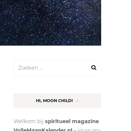
LEN
N
Zoeken
naar:
EEL
HI, MOON CHILD!
Welkom bij
spiritueel magazine
VolleMaanKalender.nl
– jouw go-