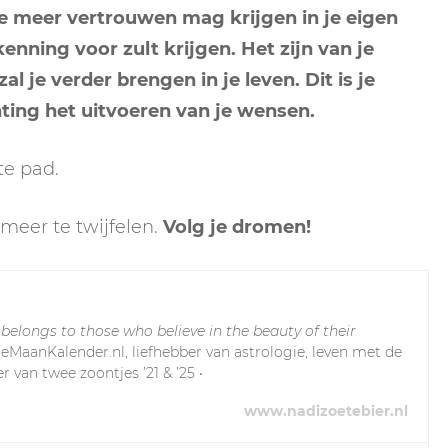
je meer vertrouwen mag krijgen in je eigen
nning voor zult krijgen. Het zijn van je
l je verder brengen in je leven. Dit is je
hting het uitvoeren van je wensen.
te pad.
t meer te twijfelen.
Volg je dromen!
 belongs to those who believe in the beauty of their
leMaanKalender.nl, liefhebber van astrologie, leven met de
r van twee zoontjes ’21 & ’25 •
www.nadizoetebier.nl