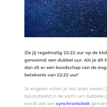
Zie jij regelmatig 22:22 uur op de kl
genoemd: een dubbel uur. Als je dit h
dan zit er een boodschap van de engel
betekenis van 22:22 uur!
Je engelen willen je iets laten weten.
bijvoorbeeld in de vorm van dubbele g
wordt ook wel
synchroniciteit
genoe