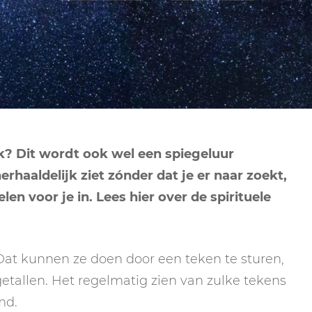
NEPTUNUS
ORAKEL
NEGENDE HUIS
PLUTO
RITUELEN
TIENDE HUIS
NIEUWE MAAN
CHIRON
SPIRIT ANIMALS
RITUELEN
ELFDE HUIS
MAAN
TAROT
VOLLE MAAN RITUE
TWAALFDE HUIS
TAROT TECHNIEKE
ok? Dit wordt ook wel een spiegeluur
MERCURIUS
erhaaldelijk ziet zónder dat je er naar zoekt,
RETROGRADE RITU
en voor je in. Lees hier over de spirituele
 Dat kunnen ze doen door een teken te sturen,
etallen. Het regelmatig zien van zulke tekens
md.