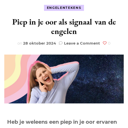
ENGELENTEKENS
Piep in je oor als signaal van de
engelen
on
on
28 oktober 2024
Leave a Comment
0
Piep
in
je
oor
als
signaal
van
de
engelen
Heb je weleens een piep in je oor ervaren