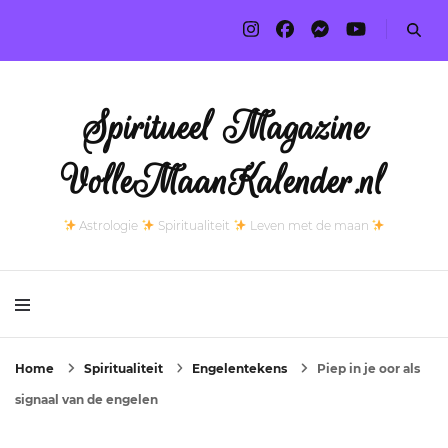
Spiritueel Magazine
VolleMaanKalender.nl
Astrologie
Spiritualiteit
Leven met de maan
Home
Spiritualiteit
Engelentekens
Piep in je oor als
signaal van de engelen