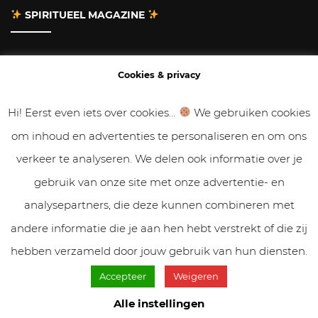
SPIRITUEEL MAGAZINE
Adverteren
Cookies & privacy
Contact
Hi! Eerst even iets over cookies...
We gebruiken cookies
om inhoud en advertenties te personaliseren en om ons
Gastbloggen
verkeer te analyseren. We delen ook informatie over je
Samenwerken
gebruik van onze site met onze advertentie- en
analysepartners, die deze kunnen combineren met
Cookies & Privacy
andere informatie die je aan hen hebt verstrekt of die zij
hebben verzameld door jouw gebruik van hun diensten.
Accepteer
Weigeren
© VolleMaanKalender.nl 2019 - 2025 // NadiZoetebier.nl //
Cookiebeleid & privacy
Alle instellingen