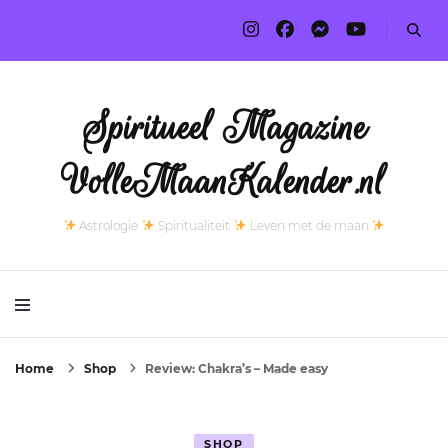
Spiritueel Magazine
VolleMaanKalender.nl
Astrologie
Spiritualiteit
Leven met de maan
Home
Shop
Review: Chakra’s – Made easy
SHOP