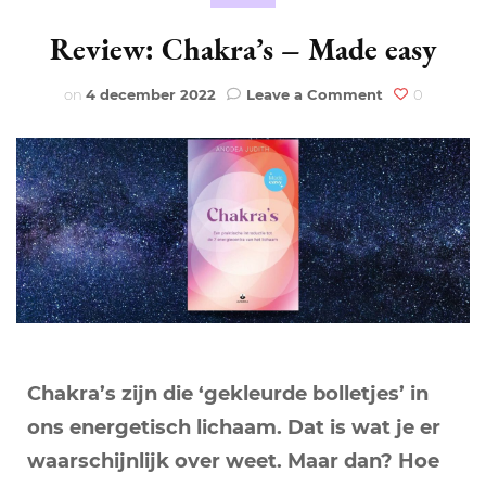
Review: Chakra’s – Made easy
on
on
4 december 2022
Leave a Comment
0
Review:
Chakra’s
–
Made
easy
Chakra’s zijn die ‘gekleurde bolletjes’ in
ons energetisch lichaam. Dat is wat je er
waarschijnlijk over weet. Maar dan? Hoe