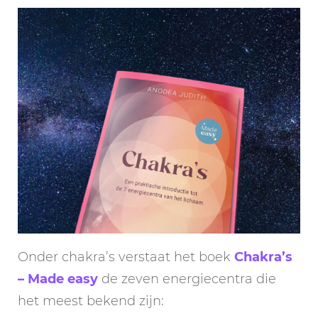
Onder chakra’s verstaat het boek
Chakra’s
– Made easy
de zeven energiecentra die
het meest bekend zijn: