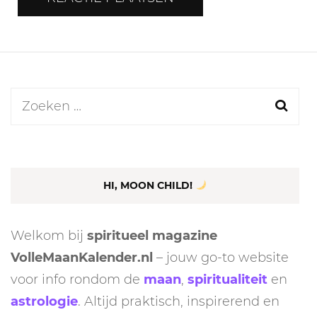
Zoeken
naar:
HI, MOON CHILD!
Welkom bij
spiritueel magazine
VolleMaanKalender.nl
– jouw go-to website
voor info rondom de
maan
,
spiritualiteit
en
astrologie
. Altijd praktisch, inspirerend en