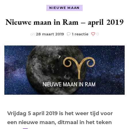
NIEUWE MAAN
Nieuwe maan in Ram – april 2019
op
on
28 maart 2019
1 reactie
0
Nieuwe
maan
in
Ram
–
april
2019
Vrijdag 5 april 2019 is het weer tijd voor
een nieuwe maan, ditmaal in het teken