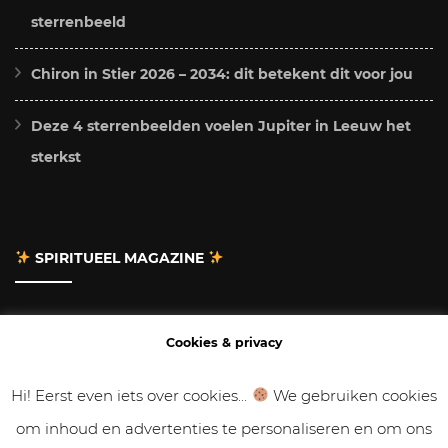
sterrenbeeld
Chiron in Stier 2026 – 2034: dit betekent dit voor jou
Deze 4 sterrenbeelden voelen Jupiter in Leeuw het
sterkst
SPIRITUEEL MAGAZINE
Adverteren
Cookies & privacy
Contact
Hi! Eerst even iets over cookies...
We gebruiken cookies
om inhoud en advertenties te personaliseren en om ons
Gastbloggen