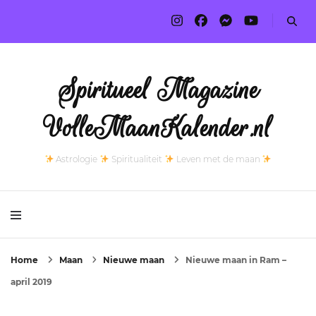
Spiritueel Magazine
VolleMaanKalender.nl
Astrologie
Spiritualiteit
Leven met de maan
Home
Maan
Nieuwe maan
Nieuwe maan in Ram –
april 2019