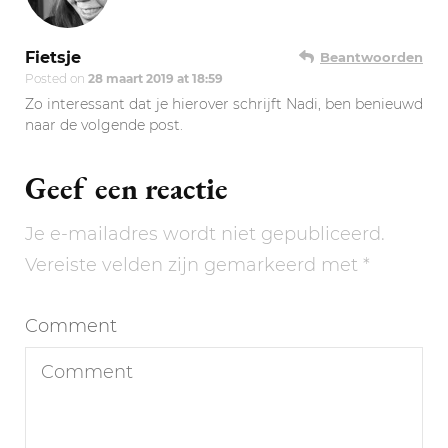
Fietsje
Beantwoorden
Posted on
28 maart 2019 at 18:59
Zo interessant dat je hierover schrijft Nadi, ben benieuwd
naar de volgende post.
Geef een reactie
Je e-mailadres wordt niet gepubliceerd.
Vereiste velden zijn gemarkeerd met
*
Comment