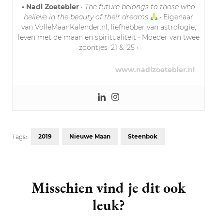
• Nadi Zoetebier
•
The future belongs to those who
believe in the beauty of their dreams
• Eigenaar
van VolleMaanKalender.nl, liefhebber van astrologie,
leven met de maan en spiritualiteit • Moeder van twee
zoontjes ’21 & ’25 •
www.nadizoetebier.nl
2019
Nieuwe Maan
Steenbok
Tags:
Post
Navigation
Misschien vind je dit ook
leuk?