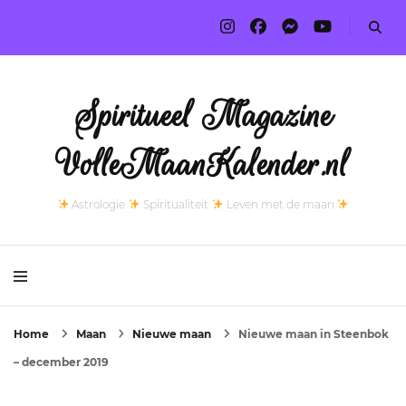
Spiritueel Magazine
VolleMaanKalender.nl
Astrologie
Spiritualiteit
Leven met de maan
Home
Maan
Nieuwe maan
Nieuwe maan in Steenbok
– december 2019