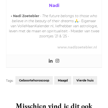
Nadi
• Nadi Zoetebier
•
The future belongs to those who
believe in the beauty of their dreams
• Eigenaar
van VolleMaanKalender.nl, liefhebber van astrologie,
leven met de maan en spiritualiteit • Moeder van twee
zoontjes ’21 & ’25 •
www.nadizoetebier.nl
Geboortehoroscoop
Maagd
Vierde huis
Tags:
Post
Navigation
Misschien vind je dit ook