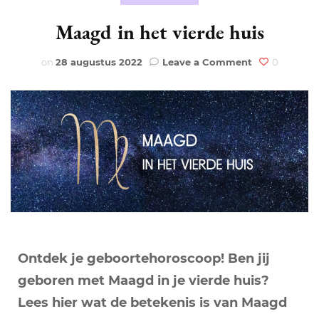
Maagd in het vierde huis
on
on
28 augustus 2022
Leave a Comment
0
Maagd
in
het
vierde
huis
Ontdek je geboortehoroscoop! Ben jij
geboren met Maagd in je vierde huis?
Lees hier wat de betekenis is van Maagd