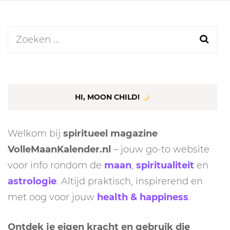
Zoeken
naar:
HI, MOON CHILD!
Welkom bij
spiritueel magazine
VolleMaanKalender.nl
– jouw go-to website
voor info rondom de
maan
,
spiritualiteit
en
astrologie
. Altijd praktisch, inspirerend en
met oog voor jouw
health & happiness
.
Ontdek je eigen kracht en gebruik die