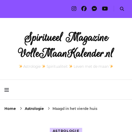
Spiritueel Magazine
VolleMaanKalender.nl
Astrologie
Spiritualiteit
Leven met de maan
Home
Astrologie
Maagd in het vierde huis
ASTROLOGIE