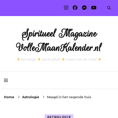
Spiritueel Magazine
VolleMaanKalender.nl
Astrologie
Spiritualiteit
Leven met de maan
Home
Astrologie
Maagd in het negende huis
ASTROLOGIE