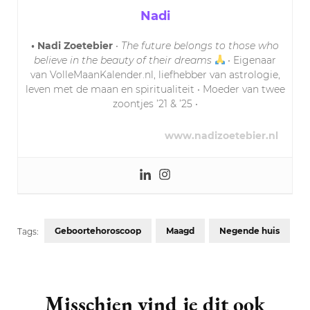
Nadi
• Nadi Zoetebier
•
The future belongs to those who
believe in the beauty of their dreams
• Eigenaar
van VolleMaanKalender.nl, liefhebber van astrologie,
leven met de maan en spiritualiteit • Moeder van twee
zoontjes ’21 & ’25 •
www.nadizoetebier.nl
Geboortehoroscoop
Maagd
Negende huis
Tags:
Post
Navigation
Misschien vind je dit ook