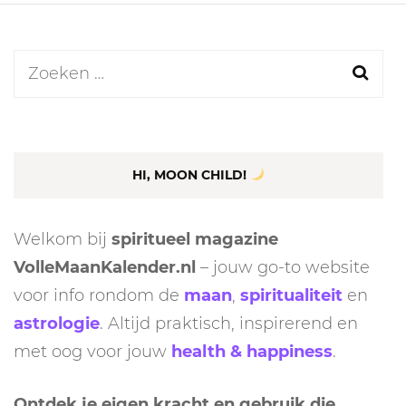
Zoeken
naar:
HI, MOON CHILD!
Welkom bij
spiritueel magazine
VolleMaanKalender.nl
– jouw go-to website
voor info rondom de
maan
,
spiritualiteit
en
astrologie
. Altijd praktisch, inspirerend en
met oog voor jouw
health & happiness
.
Ontdek je eigen kracht en gebruik die