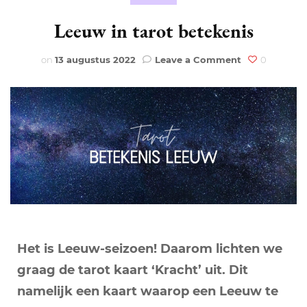
Leeuw in tarot betekenis
on
on
13 augustus 2022
Leave a Comment
0
Leeuw
in
tarot
betekenis
Het is Leeuw-seizoen! Daarom lichten we
graag de tarot kaart ‘Kracht’ uit. Dit
namelijk een kaart waarop een Leeuw te