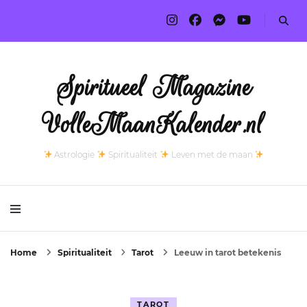
Spiritueel Magazine
VolleMaanKalender.nl
Astrologie
Spiritualiteit
Leven met de maan
Home
Spiritualiteit
Tarot
Leeuw in tarot betekenis
TAROT