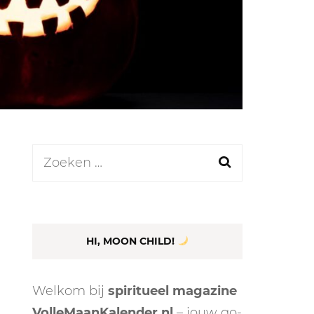
LEN
N
Zoeken
naar:
EEL
HI, MOON CHILD!
Welkom bij
spiritueel magazine
VolleMaanKalender.nl
– jouw go-