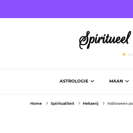
Spirituee
As
ASTROLOGIE
MAAN
Home
Spiritualiteit
Hekserij
Halloween po
ASTROCARTOGRAFIE
ACTUEL
GEBOORTEHOROSCOOP
MAANST