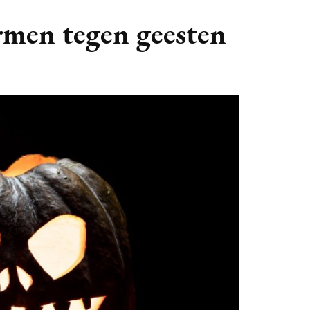
GASTBLOGGERS
rmen tegen geesten
GEZOCHT!
REVIEWS
INTERVIEWS
NIEUWS
(BULLET) JOURNALLING
SAMENWERKEN
DUURZAAMHEID
CONTACT
WILDPLUKKEN