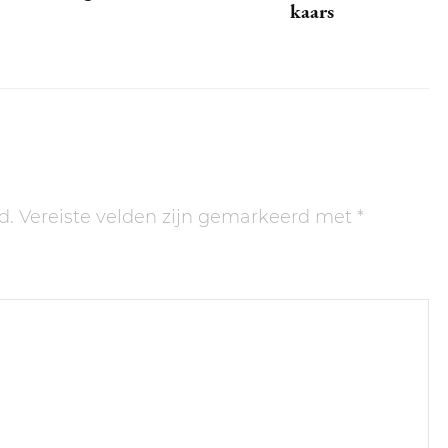
kaars
d.
Vereiste velden zijn gemarkeerd met
*