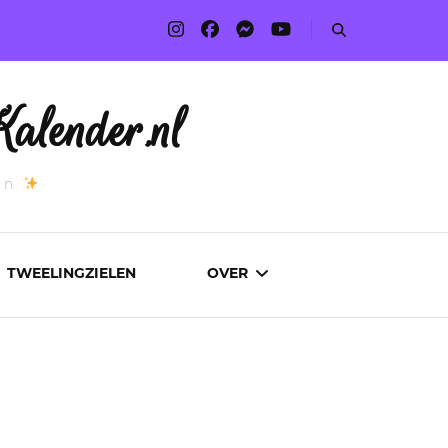
alender.nl
an
TWEELINGZIELEN
OVER
ADVERTEREN
AUTEURS