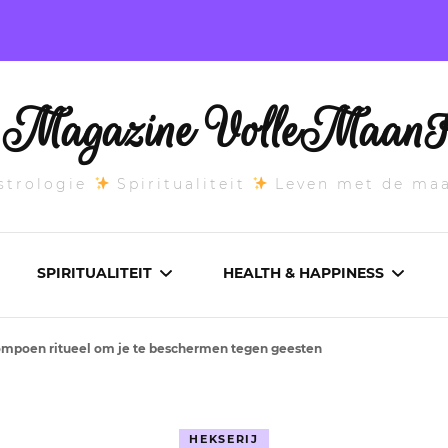
l Magazine VolleMaanK
trologie
Spiritualiteit
Leven met de ma
SPIRITUALITEIT
HEALTH & HAPPINESS
mpoen ritueel om je te beschermen tegen geesten
E MAANSTAND
CHAKRA’S
ADEMWERK
ANDEN 2026
DROMEN
AROMATHERAPIE
HEKSERIJ
ASCENDANT