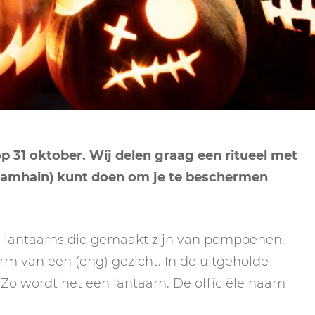
NEPTUNUS
ORAKEL
NEGENDE HUIS
PLUTO
RITUELEN
TIENDE HUIS
NIEUWE MAAN
CHIRON
SPIRIT ANIMALS
RITUELEN
ELFDE HUIS
MAAN
TAROT
VOLLE MAAN RITUE
TWAALFDE HUIS
TAROT TECHNIEKE
op 31 oktober. Wij delen graag een ritueel met
MERCURIUS
 (Samhain) kunt doen om je te beschermen
RETROGRADE RITU
al lantaarns die gemaakt zijn van pompoenen.
rm van een (eng) gezicht. In de uitgeholde
 Zo wordt het een lantaarn. De officiële naam