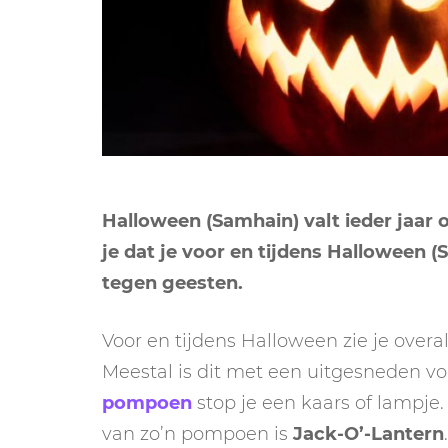
Halloween (Samhain) valt ieder jaar 
je dat je voor en tijdens Halloween
tegen geesten.
Voor en tijdens Halloween zie je over
Meestal is dit met een uitgesneden vo
pompoen
stop je een kaars of lampje.
van zo’n pompoen is
Jack-O’-Lantern
.