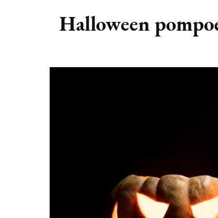
DIERENRIEM
VOLLE 
Halloween pompoen
PLANETEN &
NIEUWE
HEMELLICHAMEN
MAANF
ASTROLOGIE KALENDER
MAANT