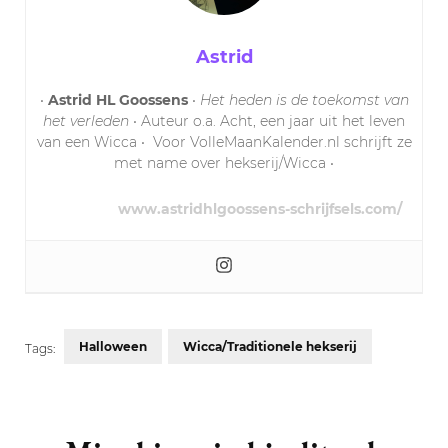
Astrid
•
Astrid HL Goossens
•
Het heden is de toekomst van
het verleden
• Auteur o.a. Acht, een jaar uit het leven
van een Wicca • Voor VolleMaanKalender.nl schrijft ze
met name over hekserij/Wicca •
www.astridhlgoossens-schrijfsels.com/
Halloween
Wicca/Traditionele hekserij
Tags:
Post
Navigation