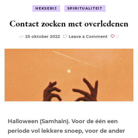
HEKSERIJ
SPIRITUALITEIT
Contact zoeken met overledenen
on
on
25 oktober 2022
Leave a Comment
0
Contact
zoeken
met
overledenen
Halloween (Samhain). Voor de één een
periode vol lekkere snoep, voor de ander