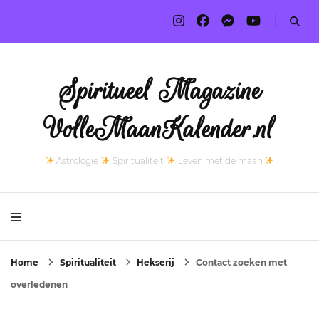
Spiritueel Magazine
VolleMaanKalender.nl
Astrologie
Spiritualiteit
Leven met de maan
Home
Spiritualiteit
Hekserij
Contact zoeken met
overledenen