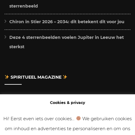
sterrenbeeld
Chiron in Stier 2026 – 2034: dit betekent dit voor jou
Deze 4 sterrenbeelden voelen Jupiter in Leeuw het
sterkst
SPIRITUEEL MAGAZINE
Adverteren
Cookies & privacy
Contact
Hi! Eerst even iets over cookies...
We gebruiken cookies
om inhoud en advertenties te personaliseren en om ons
Gastbloggen