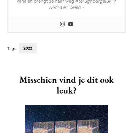
kanalen brengt ze haar weg
#terugnaargeluk
in
woord en beeld
•
2022
Tags:
Post
Navigation
Misschien vind je dit ook
leuk?