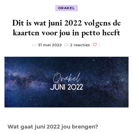
ORAKEL
Dit is wat juni 2022 volgens de
kaarten voor jou in petto heeft
op
on
31 mei 2022
2 reacties
0
Dit
is
wat
juni
2022
volgens
de
kaarten
voor
jou
in
petto
heeft
Wat gaat juni 2022 jou brengen?