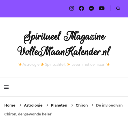
Spiritueel Magazine
VolleMaanKalender.nl
Astrologie
Spiritualiteit
Leven met de maan
Home
Astrologie
Planeten
Chiron
De invloed van
Chiron, de ‘gewonde heler’