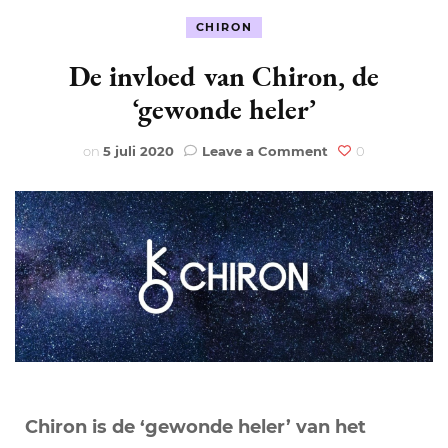
CHIRON
De invloed van Chiron, de
‘gewonde heler’
on
on
5 juli 2020
Leave a Comment
0
De
invloed
van
Chiron,
de
‘gewonde
heler’
Chiron is de ‘gewonde heler’ van het