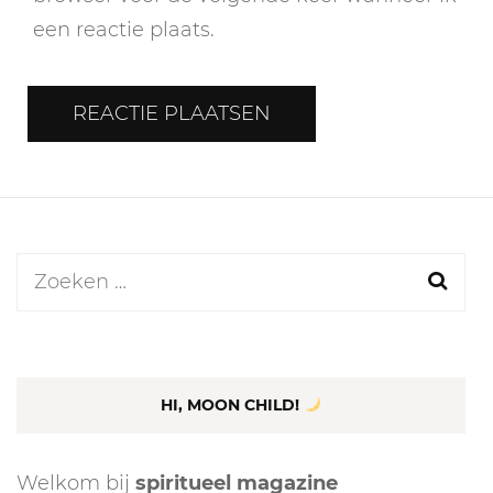
een reactie plaats.
Zoeken
naar:
HI, MOON CHILD!
Welkom bij
spiritueel magazine