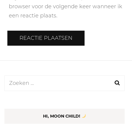
browser voor de volgende keer wanneer ik
een reactie plaats.
Zoeken
naar:
HI, MOON CHILD!