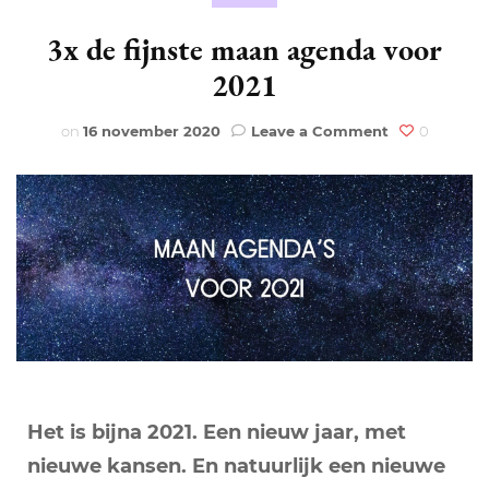
3x de fijnste maan agenda voor
2021
on
on
16 november 2020
Leave a Comment
0
3x
de
fijnste
maan
agenda
voor
2021
Het is bijna 2021. Een nieuw jaar, met
nieuwe kansen. En natuurlijk een nieuwe