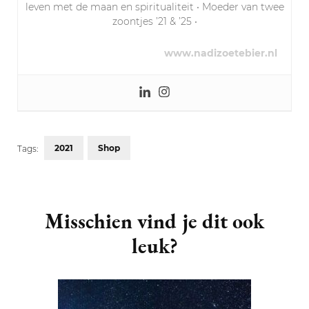
leven met de maan en spiritualiteit • Moeder van twee
zoontjes ’21 & ’25 •
www.nadizoetebier.nl
2021
Shop
Tags:
Post
Navigation
Misschien vind je dit ook
leuk?