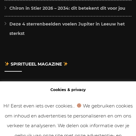
Chiron in Stier 2026 – 2034: dit betekent dit voor jou
Deze 4 sterrenbeelden voelen Jupiter in Leeuw het
sterkst
SPIRITUEEL MAGAZINE
Adverteren
Cookies & privacy
Contact
Hi! Eerst even iets over cookies...
We gebruiken cookies
om inhoud en advertenties te personaliseren en om ons
Gastbloggen
verkeer te analyseren. We delen ook informatie over je
Samenwerken
gebruik van onze site met onze advertentie- en