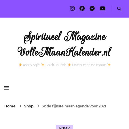
Spiritueel Magazine
VolleMaanKalender.nl
Astrologie
Spiritualiteit
Leven met de maan
Home
Shop
3x de fijnste maan agenda voor 2021
SHOP