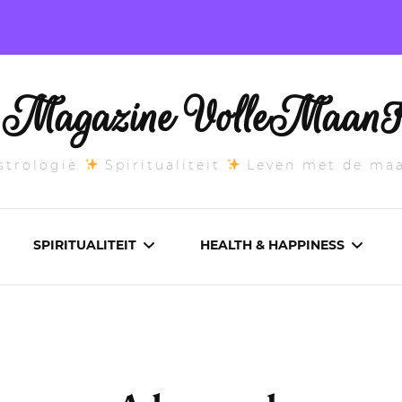
l Magazine VolleMaanK
trologie
Spiritualiteit
Leven met de ma
SPIRITUALITEIT
HEALTH & HAPPINESS
E MAANSTAND
CHAKRA’S
ADEMWERK
ANDEN 2026
DROMEN
AROMATHERAPIE
ASCENDANT