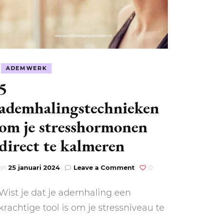
ADEMWERK
5
LEN
N
ademhalingstechnieken
om je stresshormonen
EEL
direct te kalmeren
on
on
25 januari 2024
Leave a Comment
0
5
ademhalingstechnieken
Wist je dat je ademhaling een
om
je
krachtige tool is om je stressniveau te
stresshormonen