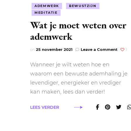
ADEMWERK
BEWUSTZIJN
MEDITATIE
Wat je moet weten over
ademwerk
on
on
25 november 2021
Leave a Comment
1
Wat
je
Wanneer je wilt weten hoe en
moet
weten
waarom een bewuste ademhaling je
over
levendiger, energieker en vrediger
ademw
kan maken, lees dan verder!
LEES VERDER