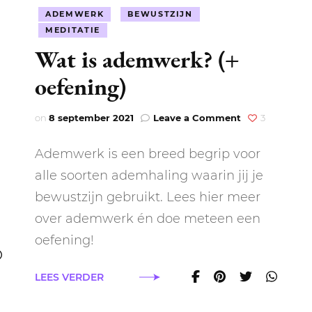
ADEMWERK
BEWUSTZIJN
MEDITATIE
Wat is ademwerk? (+
oefening)
on
on
8 september 2021
Leave a Comment
3
Wat
is
Ademwerk is een breed begrip voor
ademwerk?
(+
alle soorten ademhaling waarin jij je
oefening)
bewustzijn gebruikt. Lees hier meer
erk
over ademwerk én doe meteen een
oefening!
LEES VERDER