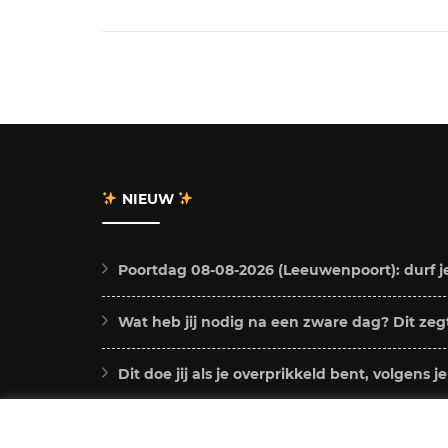
NIEUW
Poortdag 08-08-2026 (Leeuwenpoort): durf j
Wat heb jij nodig na een zware dag? Dit zegt
Dit doe jij als je overprikkeld bent, volgens j
Chiron in Stier 2026 – 2034: dit betekent dit 