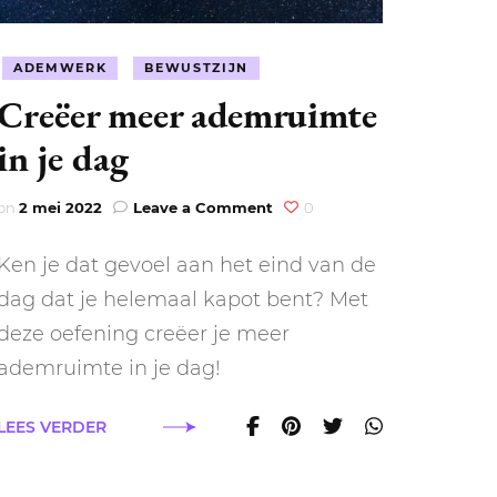
ADEMWERK
BEWUSTZIJN
Creëer meer ademruimte
in je dag
on
on
2 mei 2022
Leave a Comment
0
Creëer
meer
Ken je dat gevoel aan het eind van de
ademruimte
in
dag dat je helemaal kapot bent? Met
je
deze oefening creëer je meer
dag
ademruimte in je dag!
LEES VERDER