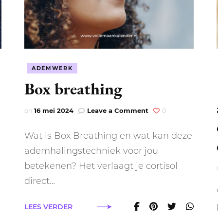
NEPTUNUS
ORAKEL
NEGENDE HUIS
PLUTO
RITUELEN
TIENDE HUIS
NIEUWE MAAN
CHIRON
SPIRIT ANIMALS
RITUELEN
ELFDE HUIS
ADEMWERK
Box breathing
MAAN
TAROT
VOLLE MAAN RITUE
TWAALFDE HUIS
TAROT TECHNIEKE
on
on
16 mei 2024
Leave a Comment
0
MERCURIUS
Box
RETROGRADE RITU
breathing
Wat is Box Breathing en wat kan deze
ademhalingstechniek voor jou
tuele
enis
betekenen? Het verlaagt je cortisol
zaam
en
direct…
LEES VERDER