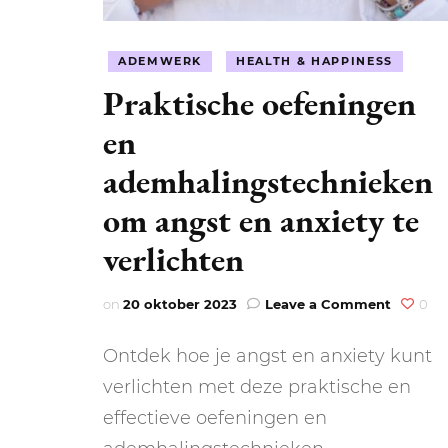
ADEMWERK
HEALTH & HAPPINESS
Praktische oefeningen
en
ademhalingstechnieken
om angst en anxiety te
verlichten
on
on
20 oktober 2023
Leave a Comment
0
Praktis
oefenin
Ontdek hoe je angst en anxiety kunt
en
ademhal
verlichten met deze praktische en
om
effectieve oefeningen en
angst
en