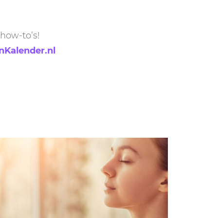
GASTBLOGGERS
GEZOCHT!
how-to’s!
nKalender.nl
REVIEWS
INTERVIEWS
NIEUWS
(BULLET) JOURNALLING
SAMENWERKEN
DUURZAAMHEID
CONTACT
WILDPLUKKEN