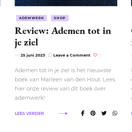
ADEMWERK
SHOP
Review: Ademen tot in
je ziel
on
on
25 juni 2023
Leave a Comment
0
Review:
Ademen
Ademen tot in je ziel is het nieuwste
tot
in
boek van Marleen van den Hout. Lees
je
hier onze review van dit boek over
ziel
che
ademwerk!
gen
ingstechnieken
LEES VERDER