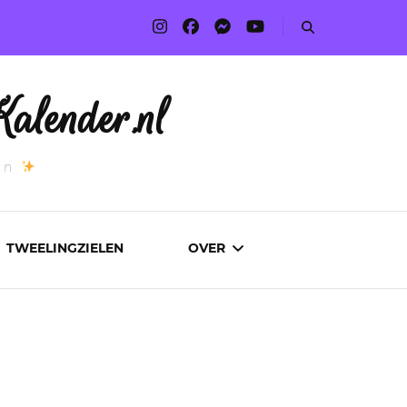
alender.nl
an
TWEELINGZIELEN
OVER
ADVERTEREN
AUTEURS