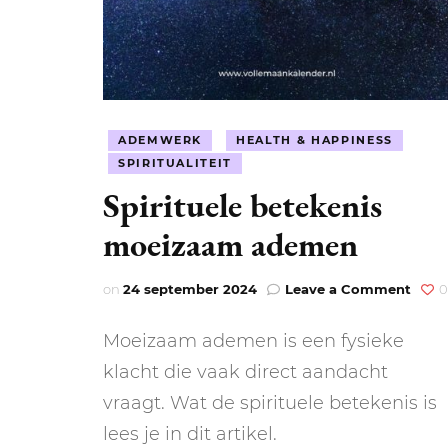
ADEMWERK
HEALTH & HAPPINESS
SPIRITUALITEIT
Spirituele betekenis
moeizaam ademen
on
on
24 september 2024
Leave a Comment
0
Spiri
betek
Moeizaam ademen is een fysieke
moei
adem
klacht die vaak direct aandacht
vraagt. Wat de spirituele betekenis is
lees je in dit artikel.