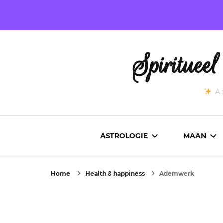
Spirituee
As
ASTROLOGIE
MAAN
Home
Health & happiness
Ademwerk
ASTROCARTOGRAFIE
ACTUEL
GEBOORTEHOROSCOOP
MAANST