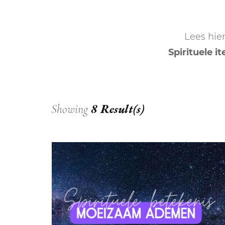
DIERENRIEM
VOLLE 
Lees hie
PLANETEN &
NIEUWE
Spirituele i
HEMELLICHAMEN
MAANF
ASTROLOGIE KALENDER
MAANT
8 Result(s)
Showing