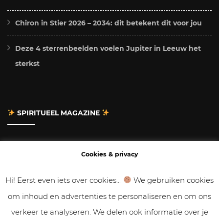
Chiron in Stier 2026 – 2034: dit betekent dit voor jou
Deze 4 sterrenbeelden voelen Jupiter in Leeuw het
sterkst
SPIRITUEEL MAGAZINE
Adverteren
Cookies & privacy
Contact
Hi! Eerst even iets over cookies...
We gebruiken cookies
om inhoud en advertenties te personaliseren en om ons
Gastbloggen
verkeer te analyseren. We delen ook informatie over je