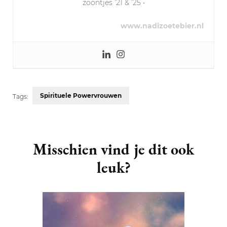
zoontjes ’21 & ’25 •
www.nadizoetebier.nl
Spirituele Powervrouwen
Tags:
Post
Navigation
Misschien vind je dit ook
leuk?