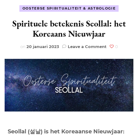
OOSTERSE SPIRITUALITEIT & ASTROLOGIE
Spirituele betekenis Seollal: het
Koreaans Nieuwjaar
on
on
20 januari 2023
Leave a Comment
0
Spirituele
betekenis
Seollal:
het
Koreaans
Nieuwjaar
Seollal (설날) is het Koreaanse Nieuwjaar: