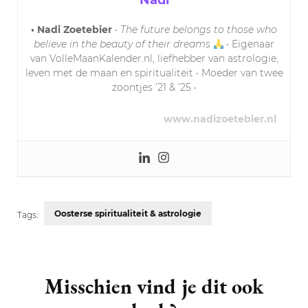
Nadi
• Nadi Zoetebier
•
The future belongs to those who
believe in the beauty of their dreams
• Eigenaar
van VolleMaanKalender.nl, liefhebber van astrologie,
leven met de maan en spiritualiteit • Moeder van twee
zoontjes ’21 & ’25 •
www.nadizoetebier.nl
Oosterse spiritualiteit & astrologie
Tags:
Post
Navigation
Misschien vind je dit ook