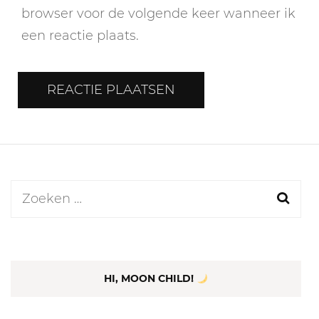
browser voor de volgende keer wanneer ik
een reactie plaats.
Zoeken
naar:
HI, MOON CHILD!