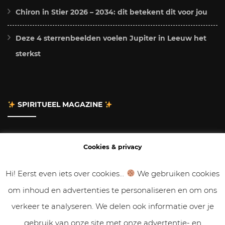
Chiron in Stier 2026 – 2034: dit betekent dit voor jou
Deze 4 sterrenbeelden voelen Jupiter in Leeuw het
sterkst
SPIRITUEEL MAGAZINE
Adverteren
Cookies & privacy
Contact
Hi! Eerst even iets over cookies...
We gebruiken cookies
om inhoud en advertenties te personaliseren en om ons
Gastbloggen
verkeer te analyseren. We delen ook informatie over je
Samenwerken
gebruik van onze site met onze advertentie- en