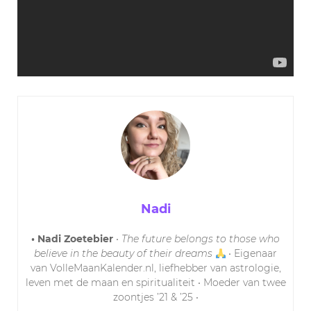
Nadi
• Nadi Zoetebier
•
The future belongs to those who
believe in the beauty of their dreams
• Eigenaar
van VolleMaanKalender.nl, liefhebber van astrologie,
leven met de maan en spiritualiteit • Moeder van twee
zoontjes ’21 & ’25 •