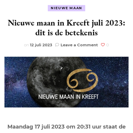
NIEUWE MAAN
Nieuwe maan in Kreeft juli 2023:
dit is de betekenis
on
on
12 juli 2023
Leave a Comment
0
Nieuwe
maan
in
Kreeft
juli
2023:
dit
is
de
betekenis
Maandag 17 juli 2023 om 20:31 uur staat de