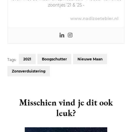
zoontjes ’21 & ’25 •
www.nadizoetebier.nl
2021
Boogschutter
Nieuwe Maan
Tags:
Zonsverduistering
Post
Navigation
Misschien vind je dit ook
leuk?