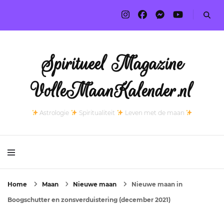
Spiritueel Magazine
VolleMaanKalender.nl
Astrologie
Spiritualiteit
Leven met de maan
Home
Maan
Nieuwe maan
Nieuwe maan in
Boogschutter en zonsverduistering (december 2021)