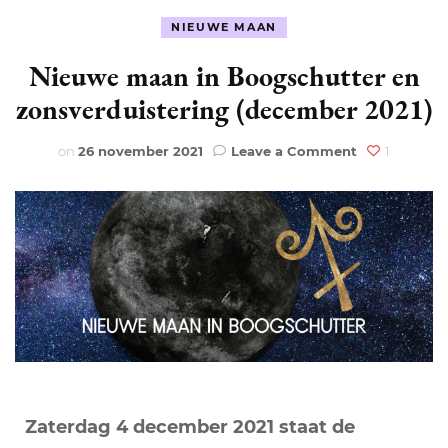
NIEUWE MAAN
Nieuwe maan in Boogschutter en
zonsverduistering (december 2021)
on
on
26 november 2021
Leave a Comment
1
Nieuwe
maan
in
Boogschutte
en
zonsverduist
(december
2021)
Zaterdag 4 december 2021 staat de