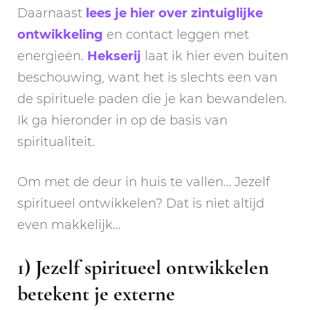
Daarnaast
lees je hier over zintuiglijke
ontwikkeling
en contact leggen met
energieën.
Hekserij
laat ik hier even buiten
beschouwing, want het is slechts een van
de spirituele paden die je kan bewandelen.
Ik ga hieronder in op de basis van
spiritualiteit.
Om met de deur in huis te vallen… Jezelf
spiritueel ontwikkelen? Dat is niet altijd
even makkelijk…
1) Jezelf spiritueel ontwikkelen
betekent je externe