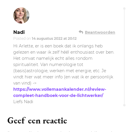
Nadi
Beantwoorden
Posted on
14 augustus 2022 at 20:12
Hi Arlette, er is een boek dat ik onlangs heb
gelezen en waar ik zelf héél enthousiast over ben.
Het omvat namelijk echt alles rondom
spiritualiteit. Van numerologie tot
(basis)astrologie, werken met energie, etc. Je
vindt hier wat meer info (en wat ik er persoonlijk
van vind) ->
https://www.vollemaankalender.nl/review-
compleet-handboek-voor-de-lichtwerker/
Liefs Nadi
Geef een reactie