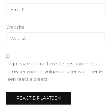
Website
Mijn naam, e-mail en site opslaan in deze
browser voor de volgende keer wanneer ik
een reactie plaats.