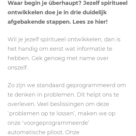
Waar begin je überhaupt? Jezelf spiritueel
ontwikkelen doe je in drie duidelijk
afgebakende stappen. Lees ze hier!
​​Wil je jezelf spiritueel ontwikkelen, dan is
het handig om eerst wat informatie te
hebben. Gek genoeg met name over
onszelf.
Zo zijn we standaard geprogrammeerd om
te denken in problemen. Dit helpt ons te
overleven. Veel beslissingen om deze
‘problemen op te lossen’, maken we op
onze ‘voorgeprogrammeerde’
automatische piloot. Onze