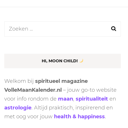
Zoeken
naar:
HI, MOON CHILD!
Welkom bij
spiritueel magazine
VolleMaanKalender.nl
– jouw go-to website
voor info rondom de
maan
,
spiritualiteit
en
astrologie
. Altijd praktisch, inspirerend en
met oog voor jouw
health & happiness
.