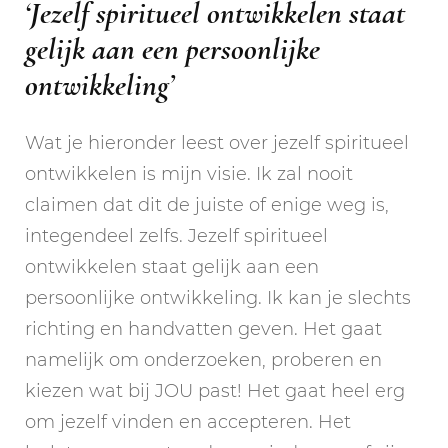
‘Jezelf spiritueel ontwikkelen staat
gelijk aan een persoonlijke
ontwikkeling’
Wat je hieronder leest over jezelf spiritueel
ontwikkelen is mijn visie. Ik zal nooit
claimen dat dit de juiste of enige weg is,
integendeel zelfs. Jezelf spiritueel
ontwikkelen staat gelijk aan een
persoonlijke ontwikkeling. Ik kan je slechts
richting en handvatten geven. Het gaat
namelijk om onderzoeken, proberen en
kiezen wat bij JOU past! Het gaat heel erg
om jezelf vinden en accepteren. Het