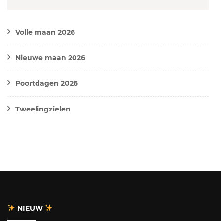
Volle maan 2026
Nieuwe maan 2026
Poortdagen 2026
Tweelingzielen
NIEUW