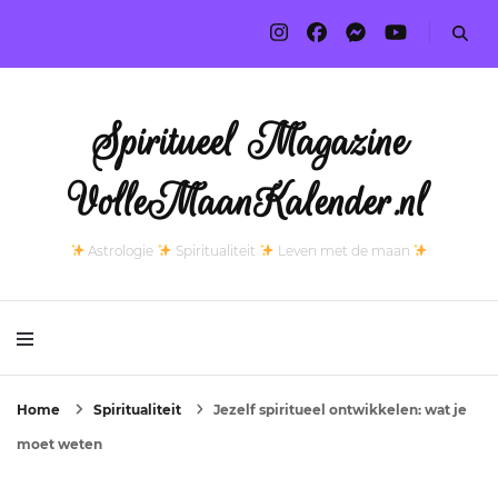
Spiritueel Magazine
VolleMaanKalender.nl
Astrologie
Spiritualiteit
Leven met de maan
Home
Spiritualiteit
Jezelf spiritueel ontwikkelen: wat je
moet weten