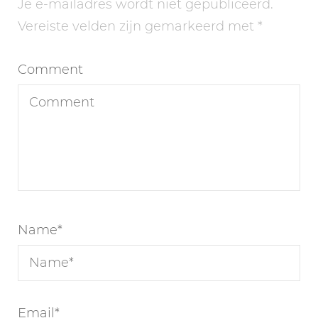
Je e-mailadres wordt niet gepubliceerd.
Vereiste velden zijn gemarkeerd met
*
Comment
Name
*
Email
*