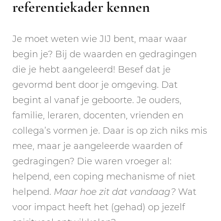
referentiekader kennen
Je moet weten wie JIJ bent, maar waar
begin je? Bij de waarden en gedragingen
die je hebt aangeleerd! Besef dat je
gevormd bent door je omgeving. Dat
begint al vanaf je geboorte. Je ouders,
familie, leraren, docenten, vrienden en
collega’s vormen je. Daar is op zich niks mis
mee, maar je aangeleerde waarden of
gedragingen? Die waren vroeger al:
helpend, een coping mechanisme of niet
helpend.
Maar hoe zit dat vandaag?
Wat
voor impact heeft het (gehad) op jezelf