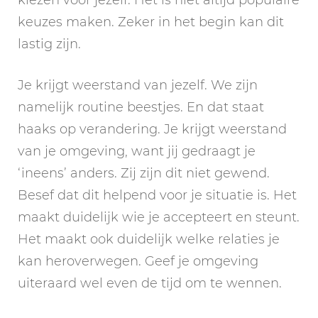
keuzes maken. Zeker in het begin kan dit
lastig zijn.
Je krijgt weerstand van jezelf. We zijn
namelijk routine beestjes. En dat staat
haaks op verandering. Je krijgt weerstand
van je omgeving, want jij gedraagt je
‘ineens’ anders. Zij zijn dit niet gewend.
Besef dat dit helpend voor je situatie is. Het
maakt duidelijk wie je accepteert en steunt.
Het maakt ook duidelijk welke relaties je
kan heroverwegen. Geef je omgeving
uiteraard wel even de tijd om te wennen.