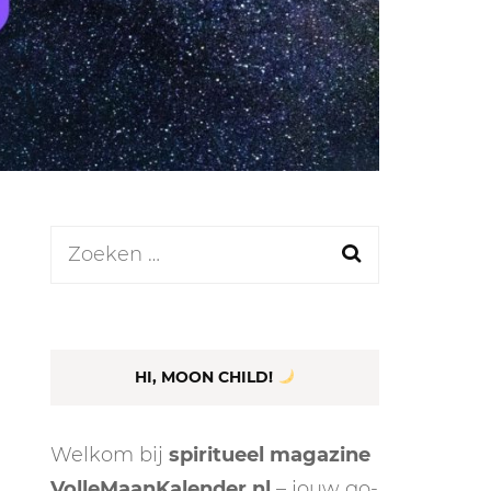
LEN
N
Zoeken
naar:
EEL
HI, MOON CHILD!
Welkom bij
spiritueel magazine
VolleMaanKalender.nl
– jouw go-