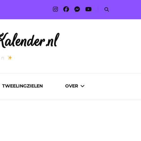
alender.nl
an
TWEELINGZIELEN
OVER
ADVERTEREN
AUTEURS