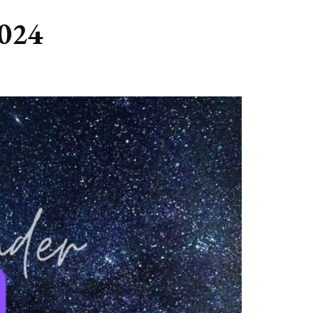
GASTBLOGGERS
2024
GEZOCHT!
REVIEWS
INTERVIEWS
NIEUWS
(BULLET) JOURNALLING
SAMENWERKEN
DUURZAAMHEID
CONTACT
WILDPLUKKEN