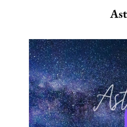
DIERENRIEM
VOLLE 
Ast
PLANETEN &
NIEUWE
HEMELLICHAMEN
MAANF
ASTROLOGIE KALENDER
MAANT