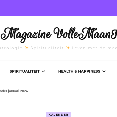
l Magazine VolleMaanK
trologie
Spiritualiteit
Leven met de ma
SPIRITUALITEIT
HEALTH & HAPPINESS
nder januari 2024
E MAANSTAND
CHAKRA’S
ADEMWERK
ANDEN 2026
DROMEN
AROMATHERAPIE
KALENDER
ASCENDANT