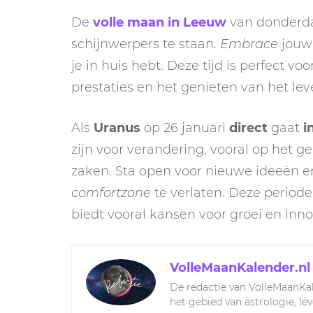
De
volle maan in Leeuw
van donderdag
schijnwerpers te staan.
Embrace
jouw 
je in huis hebt. Deze tijd is perfect vo
prestaties en het genieten van het lev
Als
Uranus
op 26 januari
direct
gaat
in
zijn voor verandering, vooral op het 
zaken. Sta open voor nieuwe ideeën 
comfortzone
te verlaten. Deze perio
biedt vooral kansen voor groei en inno
VolleMaanKalender.nl
De redactie van VolleMaanKal
het gebied van astrologie, le