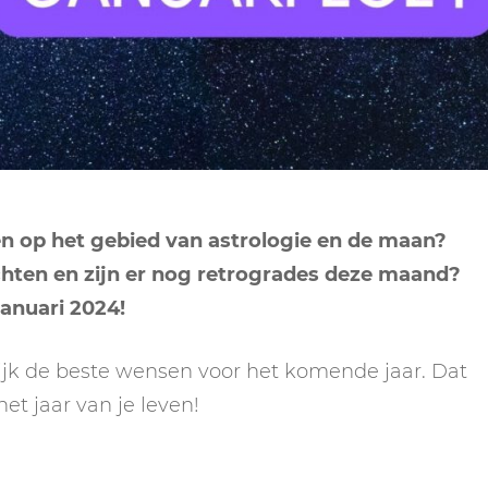
NEPTUNUS
ORAKEL
NEGENDE HUIS
PLUTO
RITUELEN
TIENDE HUIS
NIEUWE MAAN
CHIRON
SPIRIT ANIMALS
RITUELEN
ELFDE HUIS
MAAN
TAROT
VOLLE MAAN RITUE
TWAALFDE HUIS
TAROT TECHNIEKE
en op het gebied van astrologie en de maan?
MERCURIUS
hten en zijn er nog retrogrades deze maand?
RETROGRADE RITU
januari 2024!
lijk de beste wensen voor het komende jaar. Dat
t jaar van je leven!