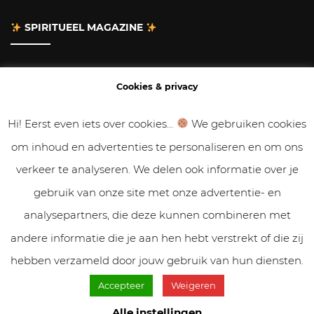
SPIRITUEEL MAGAZINE
Adverteren
Cookies & privacy
Contact
Hi! Eerst even iets over cookies...
We gebruiken cookies
om inhoud en advertenties te personaliseren en om ons
Gastbloggen
verkeer te analyseren. We delen ook informatie over je
Samenwerken
gebruik van onze site met onze advertentie- en
analysepartners, die deze kunnen combineren met
Cookies & Privacy
andere informatie die je aan hen hebt verstrekt of die zij
hebben verzameld door jouw gebruik van hun diensten.
Accepteer
Weigeren
© VolleMaanKalender.nl 2019 - 2025 // NadiZoetebier.nl //
Cookiebeleid & privacy
Alle instellingen