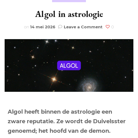
Algol in astrologie
on
on
14 mei 2026
Leave a Comment
0
Algol
in
astrologie
Algol heeft binnen de astrologie een
zware reputatie. Ze wordt de Duivelsster
genoemd; het hoofd van de demon.