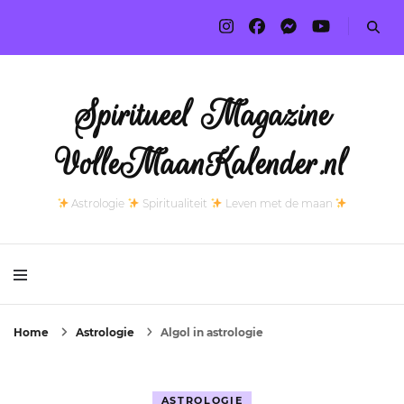
Spiritueel Magazine
VolleMaanKalender.nl
Astrologie
Spiritualiteit
Leven met de maan
Home
Astrologie
Algol in astrologie
ASTROLOGIE