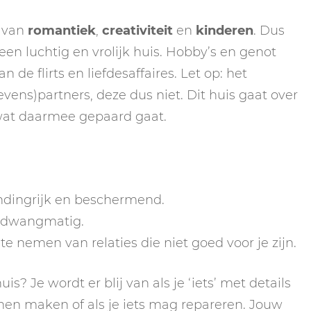
s van
romantiek
,
creativiteit
en
kinderen
. Dus
s een luchtig en vrolijk huis. Hobby’s en genot
n de flirts en liefdesaffaires. Let op: het
evens)partners, deze dus niet. Dit huis gaat over
r wat daarmee gepaard gaat.
indingrijk en beschermend.
n dwangmatig.
e nemen van relaties die niet goed voor je zijn.
is? Je wordt er blij van als je ‘iets’ met details
nnen maken of als je iets mag repareren. Jouw