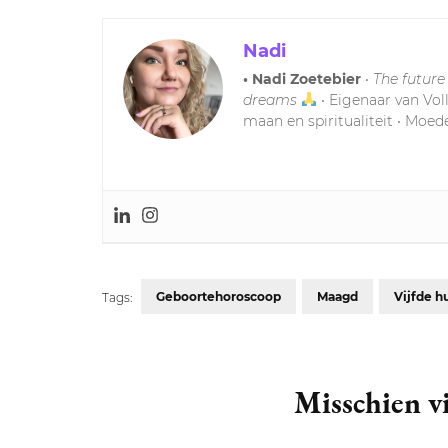
Nadi
• Nadi Zoetebier
•
The future
dreams
• Eigenaar van Vol
maan en spiritualiteit • Moede
Geboortehoroscoop
Maagd
Vijfde h
Tags:
Post
Navigation
Misschien vi