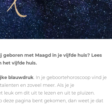
NEPTUNUS
ORAKEL
NEGENDE HUIS
PLUTO
RITUELEN
TIENDE HUIS
NIEUWE MAAN
CHIRON
SPIRIT ANIMALS
RITUELEN
ELFDE HUIS
MAAN
TAROT
VOLLE MAAN RITUE
TWAALFDE HUIS
TAROT TECHNIEKE
j geboren met Maagd in je vijfde huis? Lees
MERCURIUS
 het vijfde huis.
RETROGRADE RITU
ijke blauwdruk
. In je geboortehoroscoop vind je
 talenten en zoveel meer. Als je je
leuk om dit uit te lezen en uit te pluizen.
 op deze pagina bent gekomen, dan weet je dat