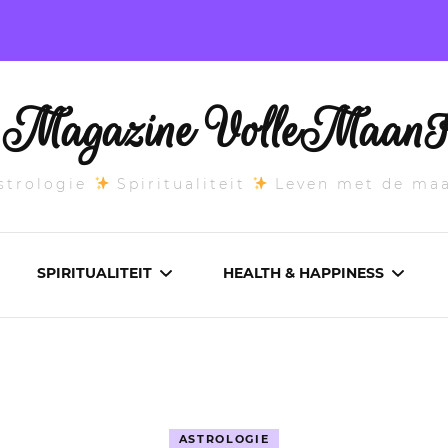
l Magazine VolleMaanK
trologie
Spiritualiteit
Leven met de ma
SPIRITUALITEIT
HEALTH & HAPPINESS
E MAANSTAND
CHAKRA’S
ADEMWERK
ANDEN 2026
DROMEN
AROMATHERAPIE
ASTROLOGIE
ASCENDANT