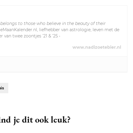
 belongs to those who believe in the beauty of their
leMaanKalender.nl, liefhebber van astrologie, leven met de
r van twee zoontjes ’21 & ’25 •
www.nadizoetebier.nl
uis
nd je dit ook leuk?