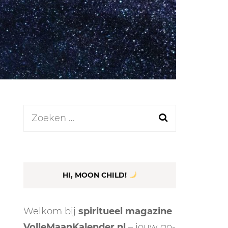
LEN
N
Zoeken
naar:
EEL
HI, MOON CHILD!
Welkom bij
spiritueel magazine
VolleMaanKalender.nl
– jouw go-