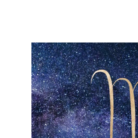
DIERENRIEM
VOLLE 
PLANETEN &
NIEUWE
HEMELLICHAMEN
MAANF
ASTROLOGIE KALENDER
MAANT