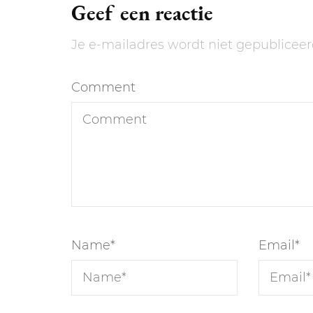
Geef een reactie
Je e-mailadres wordt niet gepubliceer
Comment
Name
*
Email
*