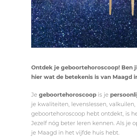
Ontdek je geboortehoroscoop! Ben ji
hier wat de betekenis is van Maagd in
Je
geboortehoroscoop
is je
persoonl
je kwaliteiten, levenslessen, valkuilen,
geboortehoroscoop hebt ontdekt, is het 
Jezelf nóg beter leren kennen. Als je
je Maagd in het vijfde huis hebt.