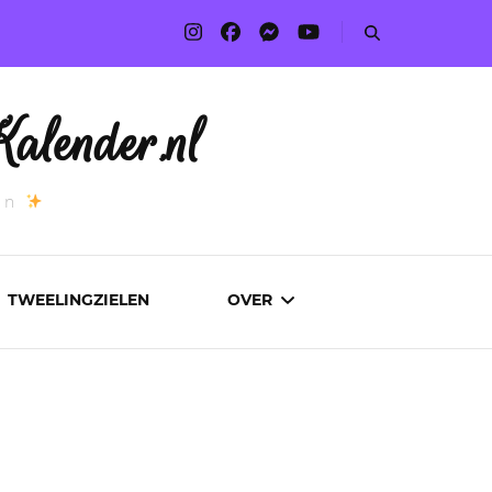
alender.nl
an
TWEELINGZIELEN
OVER
ADVERTEREN
AUTEURS