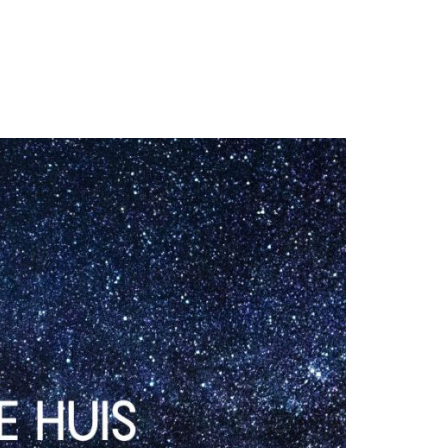
GASTBLOGGERS
GEZOCHT!
REVIEWS
INTERVIEWS
NIEUWS
(BULLET) JOURNALLING
SAMENWERKEN
DUURZAAMHEID
CONTACT
WILDPLUKKEN