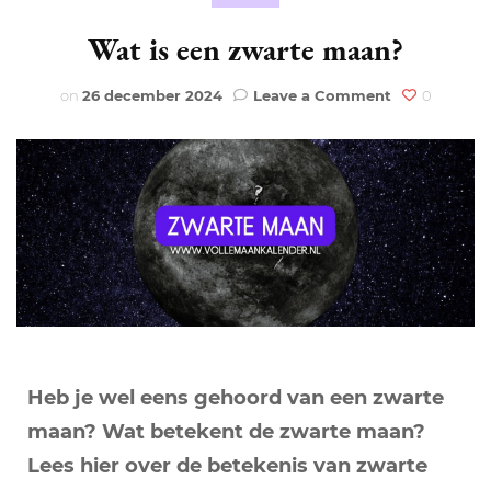
Wat is een zwarte maan?
on
on
26 december 2024
Leave a Comment
0
Wat
is
een
zwarte
maan?
Heb je wel eens gehoord van een zwarte
maan? Wat betekent de zwarte maan?
Lees hier over de betekenis van zwarte