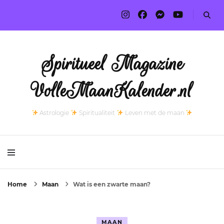
Spiritueel Magazine
VolleMaanKalender.nl
Astrologie
Spiritualiteit
Leven met de maan
Home
Maan
Wat is een zwarte maan?
MAAN