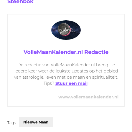
Steenbok
.
VolleMaanKalender.nl Redactie
De redactie van VolleMaanKalender.nl brengt je
iedere keer weer de leukste updates op het gebied
van astrologie, leven met de maan en spiritualiteit.
Tips?
Stuur een mail
!
www.vollemaankalender.nl
Nieuwe Maan
Tags: