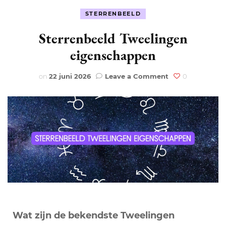
STERRENBEELD
Sterrenbeeld Tweelingen
eigenschappen
on
on
22 juni 2026
Leave a Comment
0
Sterrenbeeld
Tweelingen
eigenschappen
Wat zijn de bekendste Tweelingen