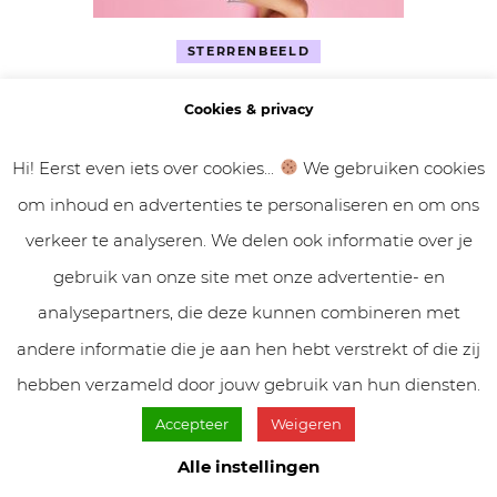
STERRENBEELD
Dit is de beste ochtendroutine volgens je
Cookies & privacy
sterrenbeeld
Hi! Eerst even iets over cookies...
We gebruiken cookies
om inhoud en advertenties te personaliseren en om ons
verkeer te analyseren. We delen ook informatie over je
gebruik van onze site met onze advertentie- en
analysepartners, die deze kunnen combineren met
andere informatie die je aan hen hebt verstrekt of die zij
hebben verzameld door jouw gebruik van hun diensten.
STERRENBEELD
Accepteer
Weigeren
Déze vier sterrenbeelden zullen in april 2025
Alle instellingen
iets bijzonders meemaken