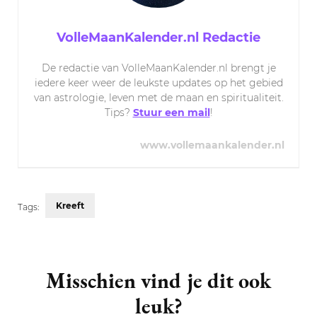
VolleMaanKalender.nl Redactie
De redactie van VolleMaanKalender.nl brengt je
iedere keer weer de leukste updates op het gebied
van astrologie, leven met de maan en spiritualiteit.
Tips?
Stuur een mail
!
www.vollemaankalender.nl
Kreeft
Tags:
Post
Navigation
Misschien vind je dit ook
leuk?