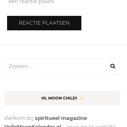
een reactie plaats.
Zoeken
naar:
HI, MOON CHILD!
Welkom bij
spiritueel magazine
VolleMaanKalender.nl
– jouw go-to website