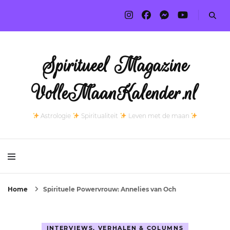
Spiritueel Magazine
VolleMaanKalender.nl
Astrologie
Spiritualiteit
Leven met de maan
Home
Spirituele Powervrouw: Annelies van Och
INTERVIEWS, VERHALEN & COLUMNS