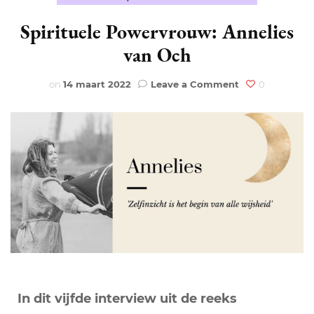
Spirituele Powervrouw: Annelies
van Och
on
on
14 maart 2022
Leave a Comment
0
Spirituele
Powervrouw:
Annelies
van
Och
In dit vijfde interview uit de reeks