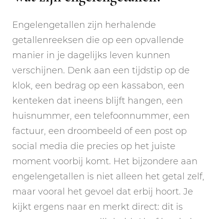
Engelengetallen zijn herhalende
getallenreeksen die op een opvallende
manier in je dagelijks leven kunnen
verschijnen. Denk aan een tijdstip op de
klok, een bedrag op een kassabon, een
kenteken dat ineens blijft hangen, een
huisnummer, een telefoonnummer, een
factuur, een droombeeld of een post op
social media die precies op het juiste
moment voorbij komt. Het bijzondere aan
engelengetallen is niet alleen het getal zelf,
maar vooral het gevoel dat erbij hoort. Je
kijkt ergens naar en merkt direct: dit is