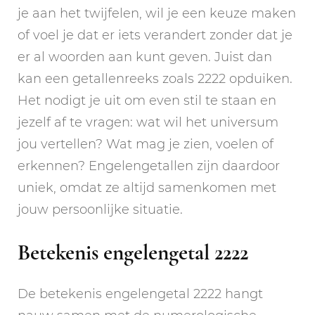
je aan het twijfelen, wil je een keuze maken
of voel je dat er iets verandert zonder dat je
er al woorden aan kunt geven. Juist dan
kan een getallenreeks zoals 2222 opduiken.
Het nodigt je uit om even stil te staan en
jezelf af te vragen: wat wil het universum
jou vertellen? Wat mag je zien, voelen of
erkennen? Engelengetallen zijn daardoor
uniek, omdat ze altijd samenkomen met
jouw persoonlijke situatie.
Betekenis engelengetal 2222
De betekenis engelengetal 2222 hangt