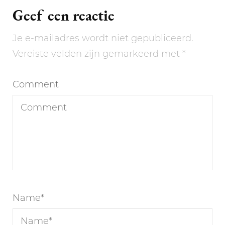
Geef een reactie
Je e-mailadres wordt niet gepubliceerd.
Vereiste velden zijn gemarkeerd met
*
Comment
Name
*