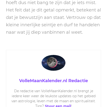
hoeft dus niet bang te zijn dat je iets mist.
Het feit dat je dit getal opmerkt, betekent al
dat je bewustzijn aan staat. Vertrouw op dat
kleine innerlijke seintje en durf te handelen
naar wat jij diep vanbinnen al weet.
VolleMaanKalender.nl Redactie
De redactie van VolleMaanKalender.nl brengt je
iedere keer weer de leukste updates op het gebied
van astrologie, leven met de maan en spiritualiteit.
Tips?
Stuur een mail
!