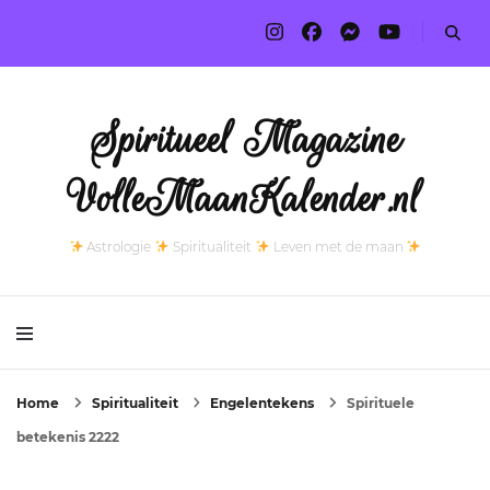
Spiritueel Magazine
VolleMaanKalender.nl
Astrologie
Spiritualiteit
Leven met de maan
Home
Spiritualiteit
Engelentekens
Spirituele
betekenis 2222