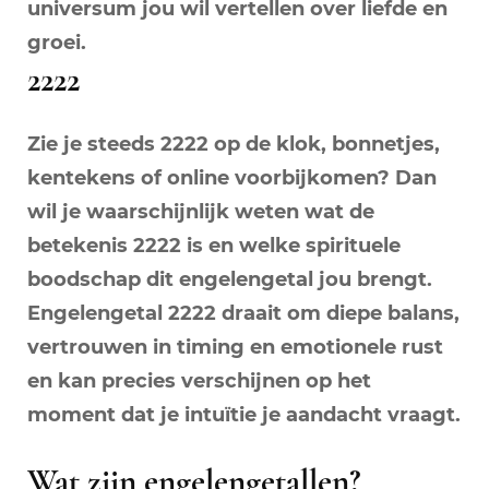
universum jou wil vertellen over liefde en
groei.
2222
Zie je steeds 2222 op de klok, bonnetjes,
kentekens of online voorbijkomen? Dan
wil je waarschijnlijk weten wat de
betekenis 2222 is en welke spirituele
boodschap dit engelengetal jou brengt.
Engelengetal 2222 draait om diepe balans,
vertrouwen in timing en emotionele rust
en kan precies verschijnen op het
moment dat je intuïtie je aandacht vraagt.
Wat zijn engelengetallen?