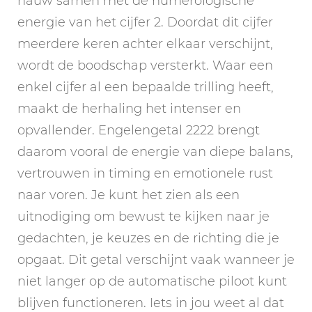
nauw samen met de numerologische
energie van het cijfer 2. Doordat dit cijfer
meerdere keren achter elkaar verschijnt,
wordt de boodschap versterkt. Waar een
enkel cijfer al een bepaalde trilling heeft,
maakt de herhaling het intenser en
opvallender. Engelengetal 2222 brengt
daarom vooral de energie van diepe balans,
vertrouwen in timing en emotionele rust
naar voren. Je kunt het zien als een
uitnodiging om bewust te kijken naar je
gedachten, je keuzes en de richting die je
opgaat. Dit getal verschijnt vaak wanneer je
niet langer op de automatische piloot kunt
blijven functioneren. Iets in jou weet al dat